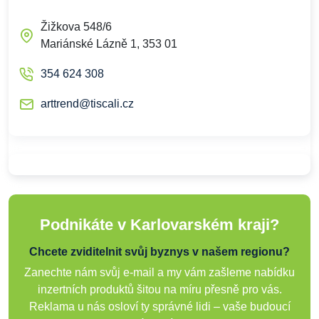
Žižkova 548/6
Mariánské Lázně 1, 353 01
354 624 308
arttrend@tiscali.cz
Podnikáte v Karlovarském kraji?
Chcete zviditelnit svůj byznys v našem regionu?
Zanechte nám svůj e-mail a my vám zašleme nabídku
inzertních produktů šitou na míru přesně pro vás.
Reklama u nás osloví ty správné lidi – vaše budoucí