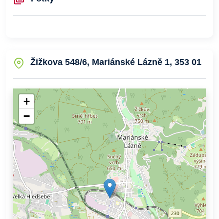
Žižkova 548/6, Mariánské Lázně 1, 353 01
+
−