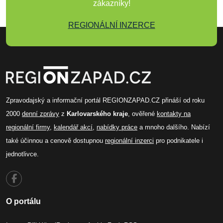
zákazníky!
REGIONÁLNÍ INZERCE
Zpravodajský a informační portál REGIONZAPAD.CZ přináší od roku
2000
denní zprávy
z
Karlovarského kraje
, ověřené
kontakty na
regionální firmy
,
kalendář akcí
,
nabídky práce
a mnoho dalšího. Nabízí
také účinnou a cenově dostupnou
regionální inzerci
pro podnikatele i
jednotlivce.
O portálu