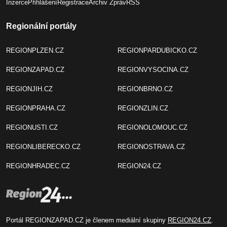
Inzerce
Přihlášení
Registrace
Archiv Zpráv
RSS
Regionální portály
REGIONPLZEN.CZ
REGIONPARDUBICKO.CZ
REGIONZAPAD.CZ
REGIONVYSOCINA.CZ
REGIONJIH.CZ
REGIONBRNO.CZ
REGIONPRAHA.CZ
REGIONZLIN.CZ
REGIONUSTI.CZ
REGIONOLOMOUC.CZ
REGIONLIBERECKO.CZ
REGIONOSTRAVA.CZ
REGIONHRADEC.CZ
REGION24.CZ
Portál REGIONZAPAD.CZ je členem mediální skupiny
REGION24.CZ
.