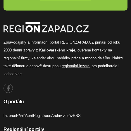
Zpravodajský a informační portál REGIONZAPAD.CZ přináší od roku
2000
denní zprávy
z
Karlovarského kraje
, ověřené
kontakty na
regionální firmy
,
kalendář akcí
,
nabídky práce
a mnoho dalšího. Nabízí
také účinnou a cenově dostupnou
regionální inzerci
pro podnikatele i
jednotlivce.
O portálu
Inzerce
Přihlášení
Registrace
Archiv Zpráv
RSS
Regionální portály