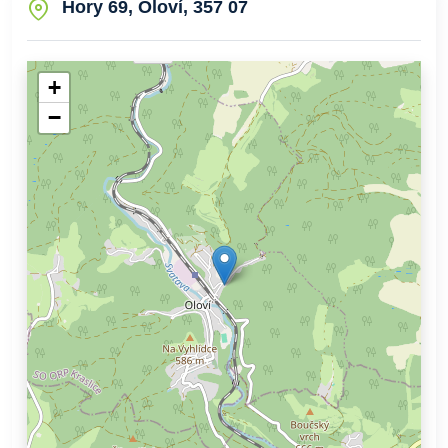
Hory 69, Oloví, 357 07
+
−