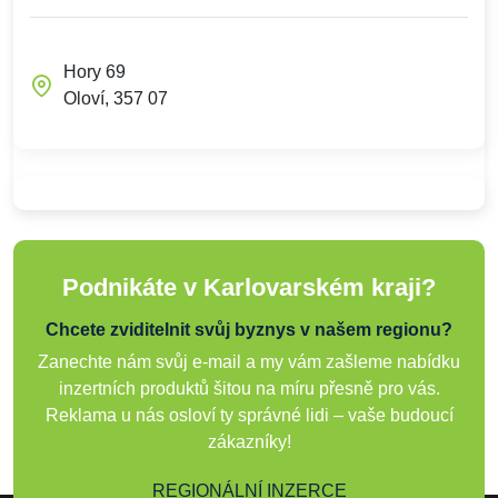
Hory 69
Oloví, 357 07
Podnikáte v Karlovarském kraji?
Chcete zviditelnit svůj byznys v našem regionu?
Zanechte nám svůj e-mail a my vám zašleme nabídku
inzertních produktů šitou na míru přesně pro vás.
Reklama u nás osloví ty správné lidi – vaše budoucí
zákazníky!
REGIONÁLNÍ INZERCE