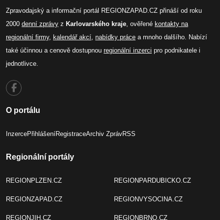
Zpravodajský a informační portál REGIONZAPAD.CZ přináší od roku
2000
denní zprávy
z
Karlovarského kraje
, ověřené
kontakty na
regionální firmy
,
kalendář akcí
,
nabídky práce
a mnoho dalšího. Nabízí
také účinnou a cenově dostupnou
regionální inzerci
pro podnikatele i
jednotlivce.
O portálu
Inzerce
Přihlášení
Registrace
Archiv Zpráv
RSS
Regionální portály
REGIONPLZEN.CZ
REGIONPARDUBICKO.CZ
REGIONZAPAD.CZ
REGIONVYSOCINA.CZ
REGIONJIH.CZ
REGIONBRNO.CZ