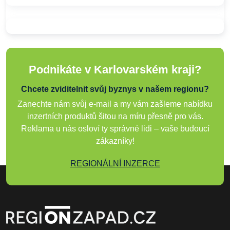
Podnikáte v Karlovarském kraji?
Chcete zviditelnit svůj byznys v našem regionu?
Zanechte nám svůj e-mail a my vám zašleme nabídku
inzertních produktů šitou na míru přesně pro vás.
Reklama u nás osloví ty správné lidi – vaše budoucí
zákazníky!
REGIONÁLNÍ INZERCE