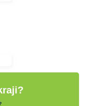
raji?
?