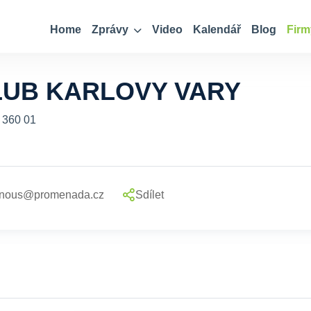
Home
Zprávy
Video
Kalendář
Blog
Firm
LUB KARLOVY VARY
, 360 01
janous@promenada.cz
Sdílet