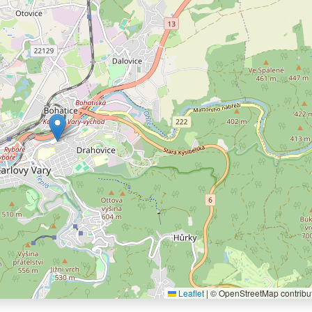
Leaflet
|
© OpenStreetMap contribu