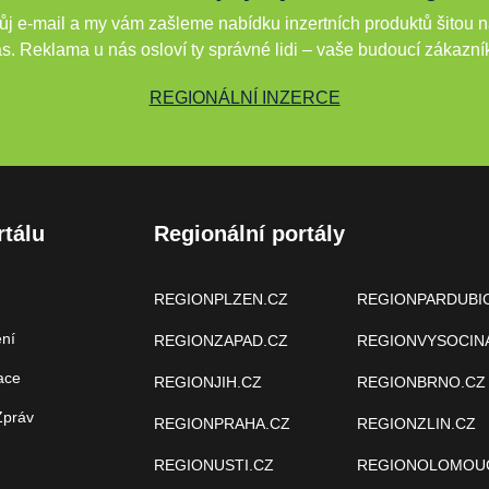
j e-mail a my vám zašleme nabídku inzertních produktů šitou n
s. Reklama u nás osloví ty správné lidi – vaše budoucí zákazní
REGIONÁLNÍ INZERCE
rtálu
Regionální portály
REGIONPLZEN.CZ
REGIONPARDUBI
ení
REGIONZAPAD.CZ
REGIONVYSOCIN
ace
REGIONJIH.CZ
REGIONBRNO.CZ
Zpráv
REGIONPRAHA.CZ
REGIONZLIN.CZ
REGIONUSTI.CZ
REGIONOLOMOU