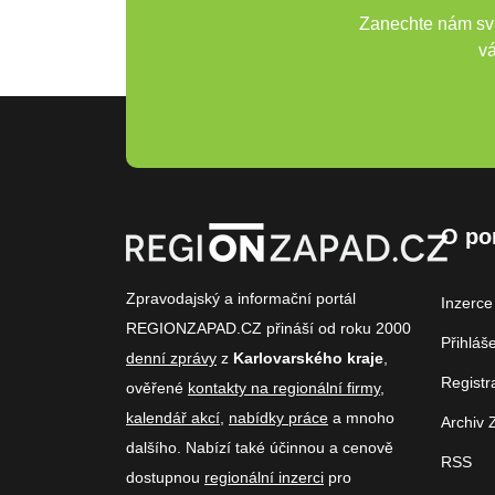
Zanechte nám svů
vá
O po
Zpravodajský a informační portál
Inzerce
REGIONZAPAD.CZ přináší od roku 2000
Přihláš
denní zprávy
z
Karlovarského kraje
,
Registr
ověřené
kontakty na regionální firmy
,
kalendář akcí
,
nabídky práce
a mnoho
Archiv 
dalšího. Nabízí také účinnou a cenově
RSS
dostupnou
regionální inzerci
pro