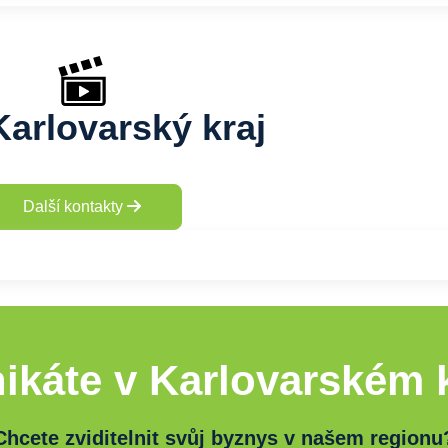
Karlovarský kraj
Další kontakty
ikáte v Karlovarském k
Chcete zviditelnit svůj byznys v našem regionu