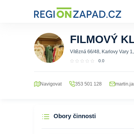
FILMOVÝ K
Vítězná 66/48, Karlovy Vary 1
0.0
Navigovat
353 501 128
martin.
Obory činnosti