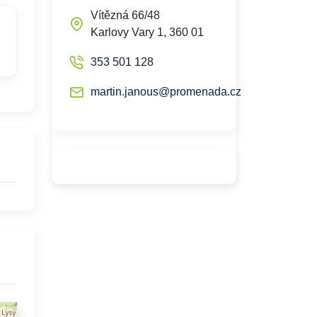
Vítězná 66/48
Karlovy Vary 1, 360 01
353 501 128
martin.janous@promenada.cz