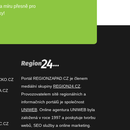
a míru přesně pro
ky!
Portál REGIONZAPAD.CZ je členem
CKO.CZ
mediální skupiny
REGION24.CZ
.
A.CZ
Provozovatelem sítě regionálních a
informačních portálů je společnost
UNIWEB
. Online agentura UNIWEB byla
založená v roce 1997 a poskytuje tvorbu
C.CZ
webů, SEO služby a online marketing.