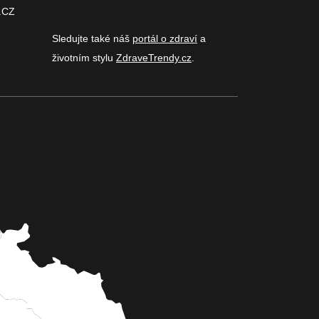
.CZ
Sledujte také náš
portál o zdraví
a
životním stylu
ZdraveTrendy.cz
.