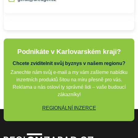
Podnikáte v Karlovarském kraji?
Chcete zviditelnit svůj byznys v našem regionu?
Zanechte nám svůj e-mail a my vám zašleme nabídku
inzertních produktů šitou na míru přesně pro vás.
Reklama u nás osloví ty správné lidi – vaše budoucí
zákazníky!
REGIONÁLNÍ INZERCE