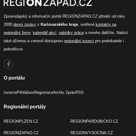
Zpravodajský a informační portál REGIONZAPAD.CZ přináší od roku
2000
denní zprávy
z
Karlovarského kraje
, ověřené
kontakty na
regionální firmy
,
kalendář akcí
,
nabídky práce
a mnoho dalšího. Nabízí
také účinnou a cenově dostupnou
regionální inzerci
pro podnikatele i
jednotlivce.
O portálu
Inzerce
Přihlášení
Registrace
Archiv Zpráv
RSS
Regionální portály
REGIONPLZEN.CZ
REGIONPARDUBICKO.CZ
REGIONZAPAD.CZ
REGIONVYSOCINA.CZ