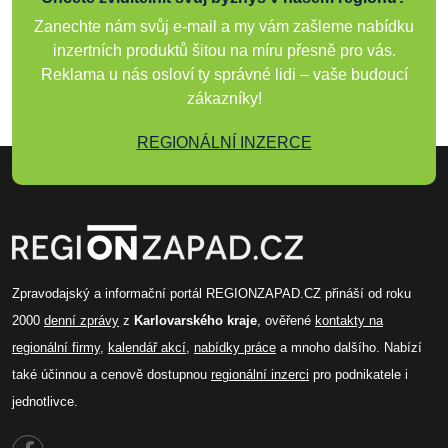
Zanechte nám svůj e-mail a my vám zašleme nabídku
inzertních produktů šitou na míru přesně pro vás.
Reklama u nás osloví ty správné lidi – vaše budoucí
zákazníky!
REGIONÁLNÍ INZERCE
Zpravodajský a informační portál REGIONZAPAD.CZ přináší od roku
2000
denní zprávy
z
Karlovarského kraje
, ověřené
kontakty na
regionální firmy
,
kalendář akcí
,
nabídky práce
a mnoho dalšího. Nabízí
také účinnou a cenově dostupnou
regionální inzerci
pro podnikatele i
jednotlivce.