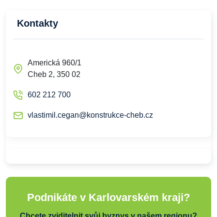
Kontakty
Americká 960/1
Cheb 2, 350 02
602 212 700
vlastimil.cegan@konstrukce-cheb.cz
Podnikáte v Karlovarském kraji?
Chcete zviditelnit svůj byznys v našem regionu?