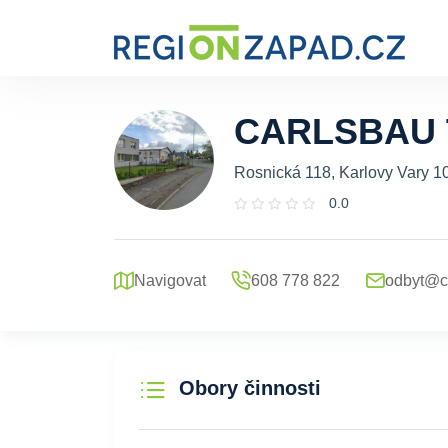
CARLSBAU T
Rosnická 118, Karlovy Vary 1
0.0
Navigovat
608 778 822
odbyt@c
Obory činnosti