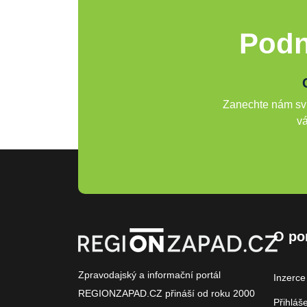
Podn
Zanechte nám svů
vá
O po
Zpravodajský a informační portál
Inzerce
REGIONZAPAD.CZ přináší od roku 2000
Přihláš