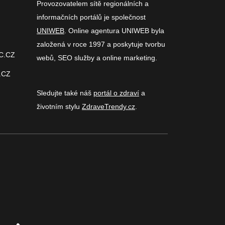
Provozovatelem sítě regionálních a
informačních portálů je společnost
UNIWEB
. Online agentura UNIWEB byla
založená v roce 1997 a poskytuje tvorbu
C.CZ
webů, SEO služby a online marketing.
.CZ
Sledujte také náš
portál o zdraví
a
životním stylu
ZdraveTrendy.cz
.