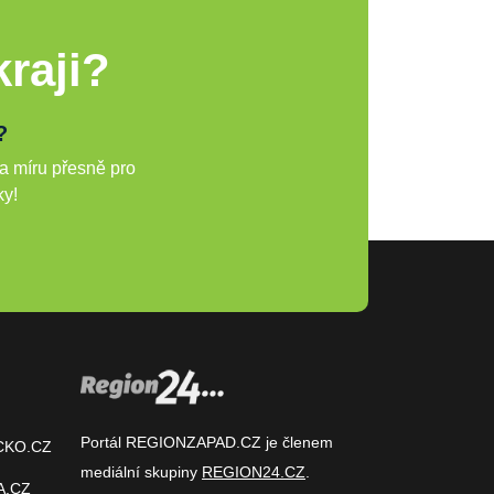
raji?
?
a míru přesně pro
ky!
Portál REGIONZAPAD.CZ je členem
CKO.CZ
mediální skupiny
REGION24.CZ
.
A.CZ