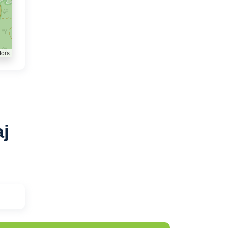
tors
aj