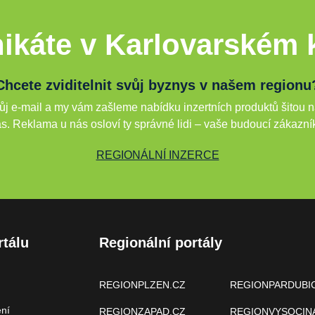
ikáte v Karlovarském k
Chcete zviditelnit svůj byznys v našem regionu
j e-mail a my vám zašleme nabídku inzertních produktů šitou n
s. Reklama u nás osloví ty správné lidi – vaše budoucí zákazní
REGIONÁLNÍ INZERCE
rtálu
Regionální portály
REGIONPLZEN.CZ
REGIONPARDUBI
ení
REGIONZAPAD.CZ
REGIONVYSOCIN