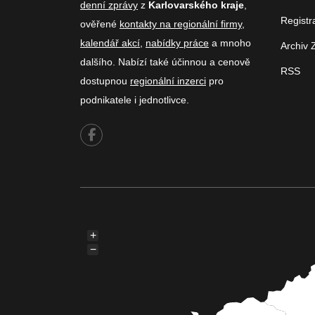
denní zprávy
z
Karlovarského kraje
,
Registr
ověřené
kontakty na regionální firmy
,
kalendář akcí
,
nabídky práce
a mnoho
Archiv 
dalšího. Nabízí také účinnou a cenově
RSS
dostupnou
regionální inzerci
pro
podnikatele i jednotlivce.
+
−