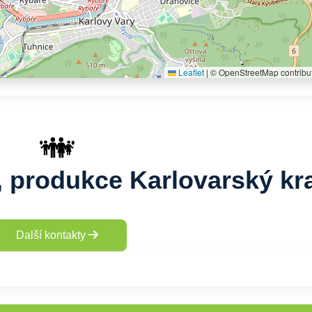
Leaflet
|
© OpenStreetMap contribu
, produkce Karlovarský kr
Další kontakty