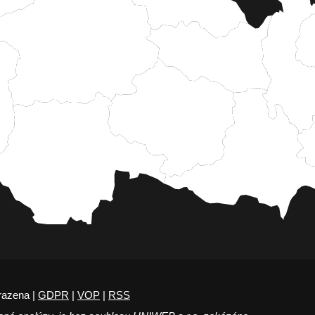
razena |
GDPR
|
VOP
|
RSS