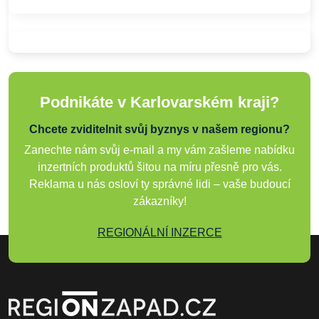
Podnikáte v Karlovarském kraji?
Chcete zviditelnit svůj byznys v našem regionu?
Zanechte nám svůj e-mail a my vám zašleme nabídku
inzertních produktů šitou na míru přesně pro vás.
Reklama u nás osloví ty správné lidi – vaše budoucí
zákazníky!
REGIONÁLNÍ INZERCE