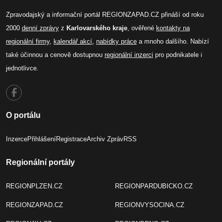
Zpravodajský a informační portál REGIONZAPAD.CZ přináší od roku
2000
denní zprávy
z
Karlovarského kraje
, ověřené
kontakty na
regionální firmy
,
kalendář akcí
,
nabídky práce
a mnoho dalšího. Nabízí
také účinnou a cenově dostupnou
regionální inzerci
pro podnikatele i
jednotlivce.
O portálu
Inzerce
Přihlášení
Registrace
Archiv Zpráv
RSS
Regionální portály
REGIONPLZEN.CZ
REGIONPARDUBICKO.CZ
REGIONZAPAD.CZ
REGIONVYSOCINA.CZ