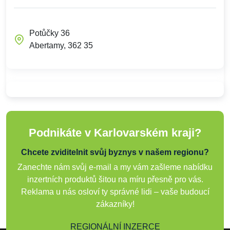
Potůčky 36
Abertamy, 362 35
Podnikáte v Karlovarském kraji?
Chcete zviditelnit svůj byznys v našem regionu?
Zanechte nám svůj e-mail a my vám zašleme nabídku
inzertních produktů šitou na míru přesně pro vás.
Reklama u nás osloví ty správné lidi – vaše budoucí
zákazníky!
REGIONÁLNÍ INZERCE