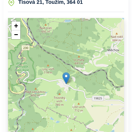
Tisová 21, Toužim, 364 01
+
−