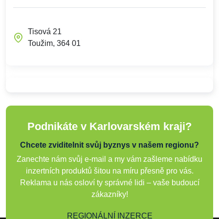
Tisová 21
Toužim, 364 01
Podnikáte v Karlovarském kraji?
Chcete zviditelnit svůj byznys v našem regionu?
Zanechte nám svůj e-mail a my vám zašleme nabídku
inzertních produktů šitou na míru přesně pro vás.
Reklama u nás osloví ty správné lidi – vaše budoucí
zákazníky!
REGIONÁLNÍ INZERCE