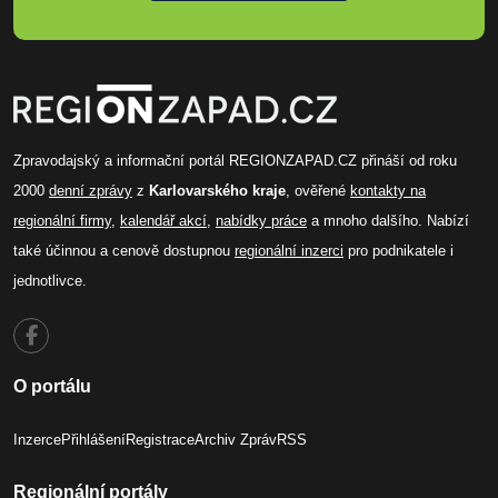
Zpravodajský a informační portál REGIONZAPAD.CZ přináší od roku
2000
denní zprávy
z
Karlovarského kraje
, ověřené
kontakty na
regionální firmy
,
kalendář akcí
,
nabídky práce
a mnoho dalšího. Nabízí
také účinnou a cenově dostupnou
regionální inzerci
pro podnikatele i
jednotlivce.
O portálu
Inzerce
Přihlášení
Registrace
Archiv Zpráv
RSS
Regionální portály