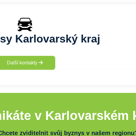
sy Karlovarský kraj
Další kontakty
ikáte v Karlovarském k
Chcete zviditelnit svůj byznys v našem regionu