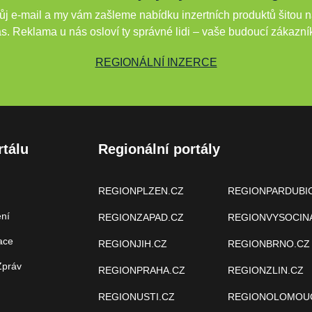
j e-mail a my vám zašleme nabídku inzertních produktů šitou n
s. Reklama u nás osloví ty správné lidi – vaše budoucí zákazní
REGIONÁLNÍ INZERCE
rtálu
Regionální portály
REGIONPLZEN.CZ
REGIONPARDUBI
ení
REGIONZAPAD.CZ
REGIONVYSOCIN
ace
REGIONJIH.CZ
REGIONBRNO.CZ
Zpráv
REGIONPRAHA.CZ
REGIONZLIN.CZ
REGIONUSTI.CZ
REGIONOLOMOU