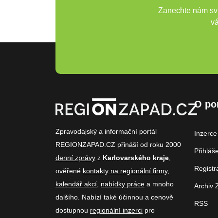
Zanechte nám svů
vá
O po
Zpravodajský a informační portál
Inzerce
REGIONZAPAD.CZ přináší od roku 2000
Přihláš
denní zprávy
z
Karlovarského kraje
,
Registr
ověřené
kontakty na regionální firmy
,
kalendář akcí
,
nabídky práce
a mnoho
Archiv 
dalšího. Nabízí také účinnou a cenově
RSS
dostupnou
regionální inzerci
pro