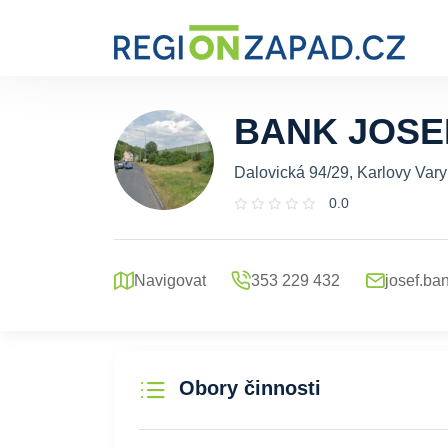
BANK JOSE
Dalovická 94/29, Karlovy Vary
0.0
Navigovat
353 229 432
josef.b
Obory činnosti