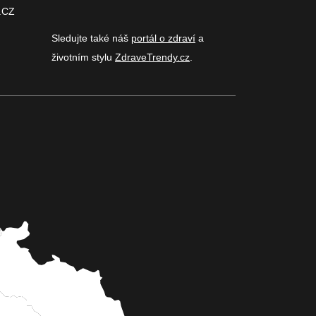
.CZ
Sledujte také náš
portál o zdraví
a
životním stylu
ZdraveTrendy.cz
.