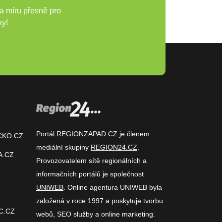
a míru přesně pro
ky!
Portál REGIONZAPAD.CZ je členem
CKO.CZ
mediální skupiny
REGION24.CZ
.
A.CZ
Provozovatelem sítě regionálních a
informačních portálů je společnost
UNIWEB
. Online agentura UNIWEB byla
založená v roce 1997 a poskytuje tvorbu
C.CZ
webů, SEO služby a online marketing.