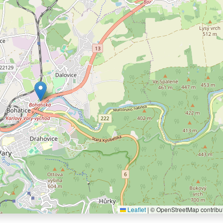
Leaflet
|
© OpenStreetMap contribu