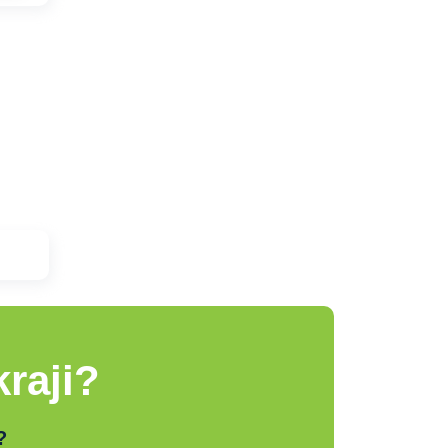
raji?
?