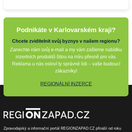
Podnikáte v Karlovarském kraji?
Chcete zviditelnit svůj byznys v našem regionu?
Zanechte nám svůj e-mail a my vám zašleme nabídku
inzertních produktů šitou na míru přesně pro vás.
Reklama u nás osloví ty správné lidi – vaše budoucí
zákazníky!
REGIONÁLNÍ INZERCE
Zpravodajský a informační portál REGIONZAPAD.CZ přináší od roku