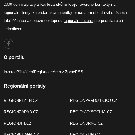
2000
denní zprávy
z
Karlovarského kraje
, ověřené
kontakty na
regionální firmy
,
kalendář akcí
,
nabídky práce
a mnoho dalšího. Nabízí
také účinnou a cenově dostupnou
regionální inzerci
pro podnikatele i
jednotlivce.
O portálu
Inzerce
Přihlášení
Registrace
Archiv Zpráv
RSS
Regionální portály
REGIONPLZEN.CZ
REGIONPARDUBICKO.CZ
REGIONZAPAD.CZ
REGIONVYSOCINA.CZ
REGIONJIH.CZ
REGIONBRNO.CZ
REGIONPRAHA.CZ
REGIONZLIN.CZ