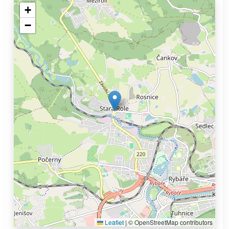
+
−
Leaflet
|
© OpenStreetMap contributors