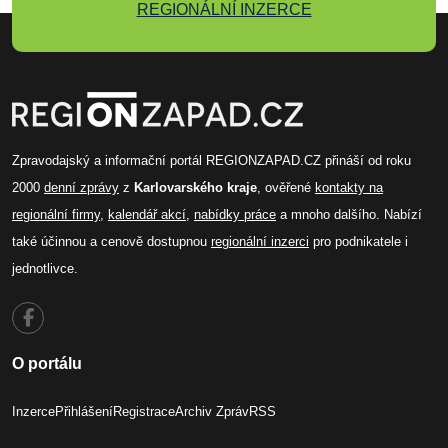
REGIONÁLNÍ INZERCE
Zpravodajský a informační portál REGIONZAPAD.CZ přináší od roku
2000
denní zprávy
z
Karlovarského kraje
, ověřené
kontakty na
regionální firmy
,
kalendář akcí
,
nabídky práce
a mnoho dalšího. Nabízí
také účinnou a cenově dostupnou
regionální inzerci
pro podnikatele i
jednotlivce.
O portálu
Inzerce
Přihlášení
Registrace
Archiv Zpráv
RSS