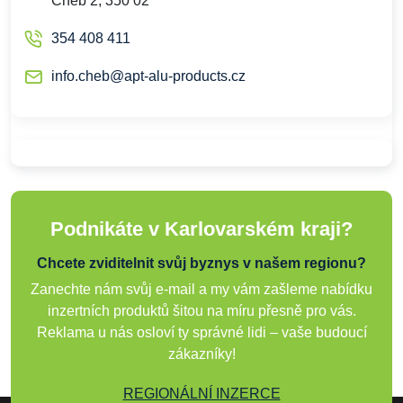
Cheb 2, 350 02
354 408 411
info.cheb@apt-alu-products.cz
Podnikáte v Karlovarském kraji?
Chcete zviditelnit svůj byznys v našem regionu?
Zanechte nám svůj e-mail a my vám zašleme nabídku
inzertních produktů šitou na míru přesně pro vás.
Reklama u nás osloví ty správné lidi – vaše budoucí
zákazníky!
REGIONÁLNÍ INZERCE