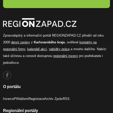
Zpravodajský a informační portál REGIONZAPAD.CZ přináší od roku
2000
denní zprávy
z
Karlovarského kraje
, ověřené
kontakty na
regionální firmy
,
kalendář akcí
,
nabídky práce
a mnoho dalšího. Nabízí
také účinnou a cenově dostupnou
regionální inzerci
pro podnikatele i
jednotlivce.
O portálu
Inzerce
Přihlášení
Registrace
Archiv Zpráv
RSS
Regionální portály