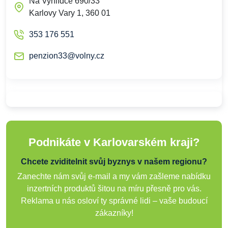
Na Vyhlídce 690/33
Karlovy Vary 1, 360 01
353 176 551
penzion33@volny.cz
Podnikáte v Karlovarském kraji?
Chcete zviditelnit svůj byznys v našem regionu?
Zanechte nám svůj e-mail a my vám zašleme nabídku
inzertních produktů šitou na míru přesně pro vás.
Reklama u nás osloví ty správné lidi – vaše budoucí
zákazníky!