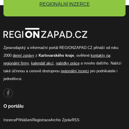
REGIONÁLNÍ INZERCE
Zpravodajský a informační portál REGIONZAPAD.CZ přináší od roku
2000
denní zprávy
z
Karlovarského kraje
, ověřené
kontakty na
regionální firmy
,
kalendář akcí
,
nabídky práce
a mnoho dalšího. Nabízí
také účinnou a cenově dostupnou
regionální inzerci
pro podnikatele i
jednotlivce.
O portálu
Inzerce
Přihlášení
Registrace
Archiv Zpráv
RSS