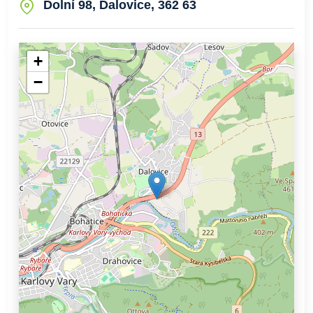
Dolní 98, Dalovice, 362 63
+
−