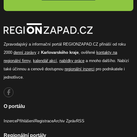
Zpravodajský a informační portál REGIONZAPAD.CZ přináší od roku
2000
denní zprávy
z
Karlovarského kraje
, ověřené
kontakty na
regionální firmy
,
kalendář akcí
,
nabídky práce
a mnoho dalšího. Nabízí
také účinnou a cenově dostupnou
regionální inzerci
pro podnikatele i
jednotlivce.
O portálu
Inzerce
Přihlášení
Registrace
Archiv Zpráv
RSS
Regionální portály