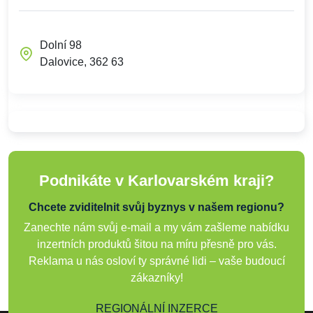
Dolní 98
Dalovice, 362 63
Podnikáte v Karlovarském kraji?
Chcete zviditelnit svůj byznys v našem regionu?
Zanechte nám svůj e-mail a my vám zašleme nabídku
inzertních produktů šitou na míru přesně pro vás.
Reklama u nás osloví ty správné lidi – vaše budoucí
zákazníky!
REGIONÁLNÍ INZERCE