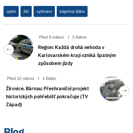
úplet
šití
vyšívání
báječná látka
Před 9 měsíci
3 Admin
Region: Každá druhá nehoda v
Karlovarském kraji vzniká špatným
způsobem jízdy
Před 12 měsíci
1 Editor
Žírovice, Bärnau: Přeshraniční projekt
historických pohřebišť pokračuje (TV
Západ)
Blog