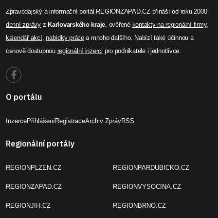
Zpravodajský a informační portál REGIONZAPAD.CZ přináší od roku 2000
denní zprávy
z
Karlovarského kraje
, ověřené
kontakty na regionální firmy
,
kalendář akcí
,
nabídky práce
a mnoho dalšího. Nabízí také účinnou a
cenově dostupnou
regionální inzerci
pro podnikatele i jednotlivce.
O portálu
Inzerce
Přihlášení
Registrace
Archiv Zpráv
RSS
Regionální portály
REGIONPLZEN.CZ
REGIONPARDUBICKO.CZ
REGIONZAPAD.CZ
REGIONVYSOCINA.CZ
REGIONJIH.CZ
REGIONBRNO.CZ