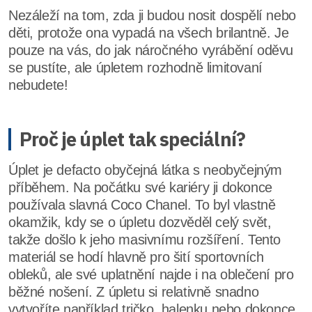
Nezáleží na tom, zda ji budou nosit dospělí nebo
děti, protože ona vypadá na všech brilantně. Je
pouze na vás, do jak náročného vyrábění oděvu
se pustíte, ale úpletem rozhodně limitovaní
nebudete!
Proč je úplet tak speciální?
Úplet je defacto obyčejná látka s neobyčejným
příběhem. Na počátku své kariéry ji dokonce
používala slavná Coco Chanel. To byl vlastně
okamžik, kdy se o úpletu dozvěděl celý svět,
takže došlo k jeho masivnímu rozšíření. Tento
materiál se hodí hlavně pro šití sportovních
obleků, ale své uplatnění najde i na oblečení pro
běžné nošení. Z úpletu si relativně snadno
vytvoříte například tričko, halenku nebo dokonce