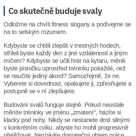
Co skutečně buduje svaly
Odložme na chvíli fitness slogany a podívejme se
na to selským rozumem.
Kdybyste se chtěli zlepšit v trestných hodech,
stříleli byste každý den z jiné vzdálenosti a jiným
míčem? Kdybyste se učili hrát na kytaru, měnili
byste písničku uprostřed tréninku pokaždé, než
se naučíte jediný akord? Samozřejmě, že ne.
Vyberete si dovednost, opakujete ji, zpřesňujete a
postupně se v ní zlepšujete.
Budování svalů funguje stejně. Pokud neustále
měníte tréninky ve jménu „zmatení“, házíte si
klacky pod nohy. Nikdy se nestanete dost silnými
v konkrétním cviku, abyste ho mohli progresivně
přetěžovat. Nezískáte dostatečný objem práce,