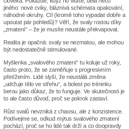
člověka. Pokaždé, když ho vidíte, dělá něco
jiného: nové cviky, bláznivá schémata opakování,
náhodné okruhy. Cíl (kromě toho vypadat dobře a
upoutat pár pohledů)? Věří, že svaly rostou díky
„zmatení“ – že je musíte neustále překvapovat.
Realita je opačná: svaly se nezmatou, ale mohou
být nedostatečně stimulované.
Myšlenka „svalového zmatení“ tu koluje už roky,
často proto, že se zaměňuje s progresivním
přetížením. Lidé slyší, že neustálá změna
„udržuje tělo ve střehu“, a bolest po tréninku
berou jako důkaz, že to funguje. Ve skutečnosti je
to ale často důvod, proč se pokrok zastaví.
Růst svalů nevzniká z chaosu, ale z konzistence.
Podívejme se, odkud mýtus svalového zmatení
pochází, proč se ho lidé tak drží a co doopravdy