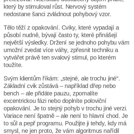
který by stimuloval růst. Nervový systém
nedostane šanci zvládnout pohybový vzor.
Tělo těží z opakování. Cviky, které vypadají a
působí nudně, bývají často ty, které přinášejí
největší výsledky. Držení se jednoho pohybu vám
umožní zvedat více váhy, zpřesnit techniku a
vytvářet právě ten svalový stimul, po kterém
toužíte.
Svým klientům říkám: „stejné, ale trochu jiné“.
Základní cvik zůstává – například dřep nebo
bench – ale přidáte pauzu, zpomalíte
excentrickou fázi nebo doplníte poloviční
opakování. Je to stejný pohyb v trochu jiné verzi.
Variace není špatně – ale není to hlavní chod. Je
to sůl a pepř programu. Použijte ji tehdy, kdy má
smysl, ne jen proto, že vám algoritmus nařídil