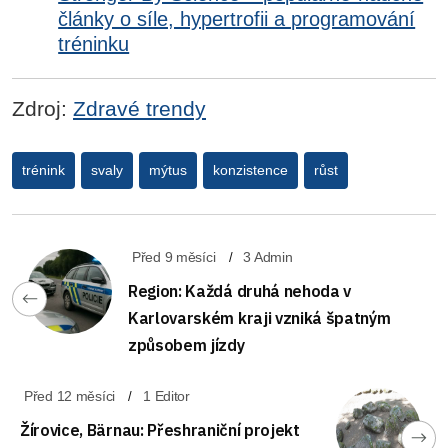
články o síle, hypertrofii a programování
tréninku
Zdroj:
Zdravé trendy
trénink
svaly
mýtus
konzistence
růst
Před 9 měsíci
3 Admin
Region: Každá druhá nehoda v
Karlovarském kraji vzniká špatným
způsobem jízdy
Před 12 měsíci
1 Editor
Žírovice, Bärnau: Přeshraniční projekt