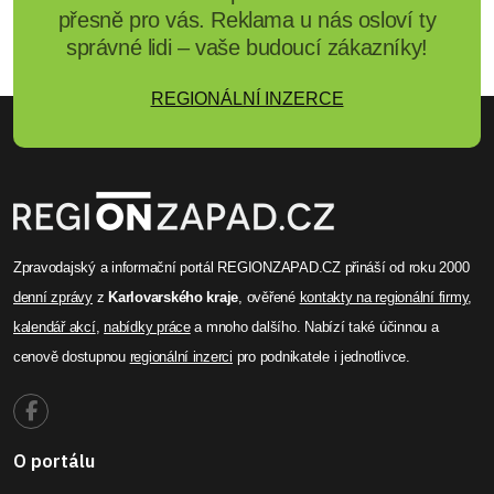
přesně pro vás. Reklama u nás osloví ty
správné lidi – vaše budoucí zákazníky!
REGIONÁLNÍ INZERCE
Zpravodajský a informační portál REGIONZAPAD.CZ přináší od roku 2000
denní zprávy
z
Karlovarského kraje
, ověřené
kontakty na regionální firmy
,
kalendář akcí
,
nabídky práce
a mnoho dalšího. Nabízí také účinnou a
cenově dostupnou
regionální inzerci
pro podnikatele i jednotlivce.
O portálu