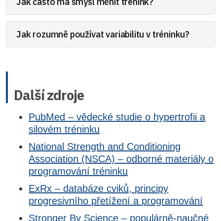
Jak často má smysl měnit trénink?
Jak rozumně používat variabilitu v tréninku?
Další zdroje
PubMed – vědecké studie o hypertrofii a
silovém tréninku
National Strength and Conditioning
Association (NSCA) – odborné materiály o
programování tréninku
ExRx – databáze cviků, principy
progresivního přetížení a programování
Stronger By Science – populárně-naučné