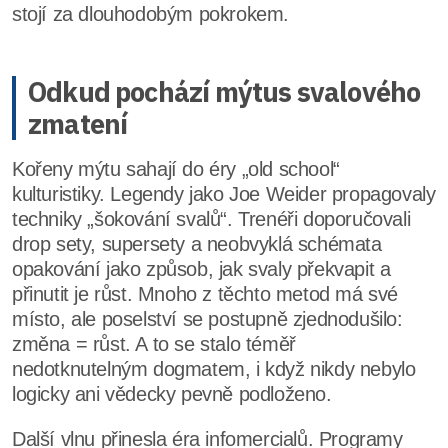
stojí za dlouhodobým pokrokem.
Odkud pochází mýtus svalového
zmatení
Kořeny mýtu sahají do éry „old school“
kulturistiky. Legendy jako Joe Weider propagovaly
techniky „šokování svalů“. Trenéři doporučovali
drop sety, supersety a neobvyklá schémata
opakování jako způsob, jak svaly překvapit a
přinutit je růst. Mnoho z těchto metod má své
místo, ale poselství se postupně zjednodušilo:
změna = růst. A to se stalo téměř
nedotknutelným dogmatem, i když nikdy nebylo
logicky ani vědecky pevně podloženo.
Další vlnu přinesla éra infomercialů. Programy