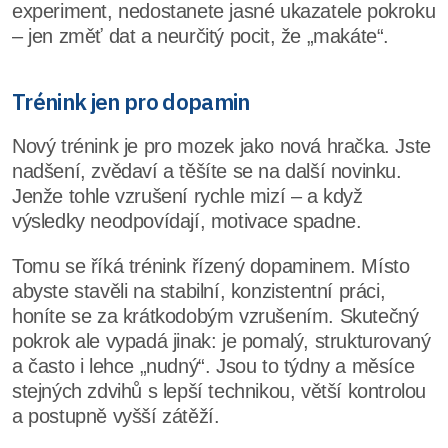
experiment, nedostanete jasné ukazatele pokroku
– jen změť dat a neurčitý pocit, že „makáte“.
Trénink jen pro dopamin
Nový trénink je pro mozek jako nová hračka. Jste
nadšení, zvědaví a těšíte se na další novinku.
Jenže tohle vzrušení rychle mizí – a když
výsledky neodpovídají, motivace spadne.
Tomu se říká trénink řízený dopaminem. Místo
abyste stavěli na stabilní, konzistentní práci,
honíte se za krátkodobým vzrušením. Skutečný
pokrok ale vypadá jinak: je pomalý, strukturovaný
a často i lehce „nudný“. Jsou to týdny a měsíce
stejných zdvihů s lepší technikou, větší kontrolou
a postupně vyšší zátěží.