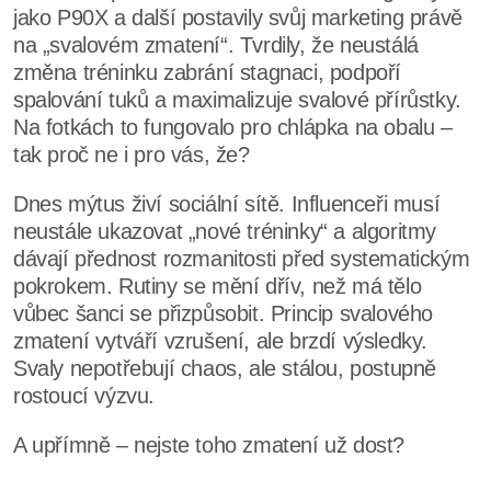
jako P90X a další postavily svůj marketing právě
na „svalovém zmatení“. Tvrdily, že neustálá
změna tréninku zabrání stagnaci, podpoří
spalování tuků a maximalizuje svalové přírůstky.
Na fotkách to fungovalo pro chlápka na obalu –
tak proč ne i pro vás, že?
Dnes mýtus živí sociální sítě. Influenceři musí
neustále ukazovat „nové tréninky“ a algoritmy
dávají přednost rozmanitosti před systematickým
pokrokem. Rutiny se mění dřív, než má tělo
vůbec šanci se přizpůsobit. Princip svalového
zmatení vytváří vzrušení, ale brzdí výsledky.
Svaly nepotřebují chaos, ale stálou, postupně
rostoucí výzvu.
A upřímně – nejste toho zmatení už dost?