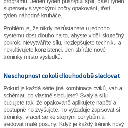
programů. Jeden týden push/pull split, další týden
supersety s vysokými počty opakování, třetí
týden náhodné kruháče.
Problém je, že nikdy nezůstanete u jednoho
systému dost dlouho na to, abyste viděli skutečný
pokrok. Nevytváříte sílu, nezlepšujete techniku a
nekultivujete konzistenci. Jen sbíráte nové
tréninky místo výsledků.
Neschopnost cokoli dlouhodobě sledovat
Pokud je každá série jiná kombinace cviků, vah a
schémat, co vlastně sledujete? Svaly a sílu
budujete tak, že opakovaně aplikujete napětí a
postupně ho zvyšujete. To vyžaduje zapisovat si
tréninky, vracet se ke stejným pohybům a
sledovat malé posuny. Když je každý trénink nový