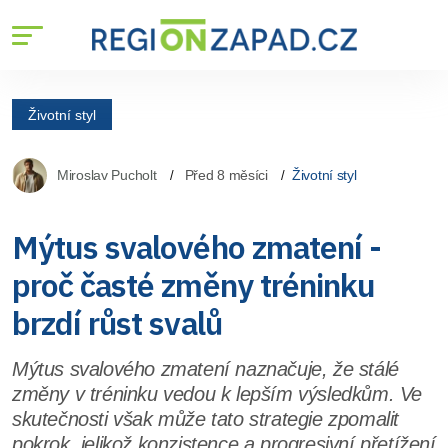
Životní styl
Miroslav Pucholt
Před 8 měsíci
Životní styl
Mýtus svalového zmatení -
proč časté změny tréninku
brzdí růst svalů
Mýtus svalového zmatení naznačuje, že stálé
změny v tréninku vedou k lepším výsledkům. Ve
skutečnosti však může tato strategie zpomalit
pokrok, jelikož konzistence a progresivní přetížení