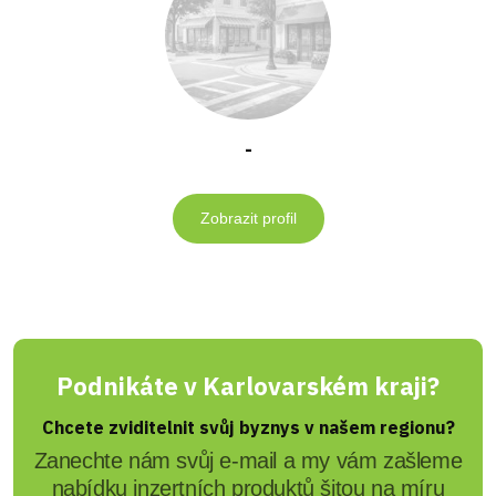
-
Zobrazit profil
Podnikáte v Karlovarském kraji?
Chcete zviditelnit svůj byznys v našem regionu?
Zanechte nám svůj e-mail a my vám zašleme
nabídku inzertních produktů šitou na míru