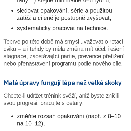
tahy…) stejné minimálně 4–6 týdnů,
sledovat opakování, série a použitou
zátěž a cíleně je postupně zvyšovat,
systematicky pracovat na technice.
Teprve po této době má smysl uvažovat o rotaci
cviků – a i tehdy by měla změna mít účel: řešení
stagnace, zaostávající partie, prevence přetížení
nebo přenastavení programu podle nového cíle.
Malé úpravy fungují lépe než velké skoky
Chcete-li udržet trénink svěží, aniž byste zničili
svou progresi, pracujte s detaily:
změňte rozsah opakování (např. z 8–10
na 10–12),