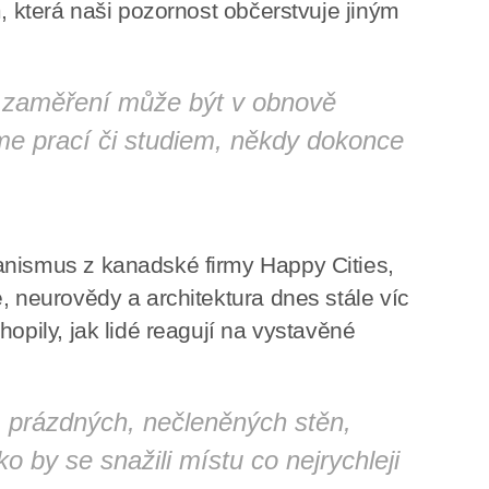
m, která naši pozornost občerstvuje jiným
 zaměření může být v obnově
me prací či studiem, někdy dokonce
anismus z kanadské firmy Happy Cities,
, neurovědy a architektura dnes stále víc
hopily, jak lidé reagují na vystavěné
m prázdných, nečleněných stěn,
ko by se snažili místu co nejrychleji