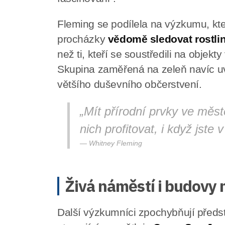
Fleming se podílela na výzkumu, kter
procházky
vědomě sledovat rostli
než ti, kteří se soustředili na objek
Skupina zaměřená na zeleň navíc uv
většího duševního občerstvení.
„Mít přírodní prvky ve měs
nich profitovat, i když jste 
Whitney Fleming
Živá náměstí i budovy 
Další výzkumníci zpochybňují předst