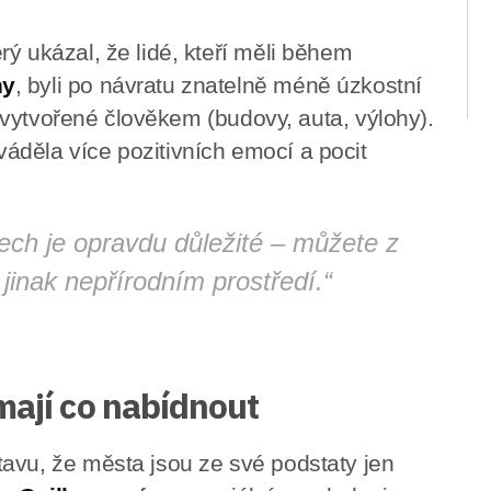
ý ukázal, že lidé, kteří měli během
ny
, byli po návratu znatelně méně úzkostní
ty vytvořené člověkem (budovy, auta, výlohy).
áděla více pozitivních emocí a pocit
tech je opravdu důležité – můžete z
v jinak nepřírodním prostředí.“
mají co nabídnout
avu, že města jsou ze své podstaty jen