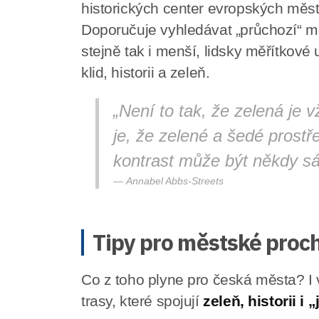
historických center evropských měst p
Doporučuje vyhledávat „průchozí“ měs
stejně tak i menší, lidsky měřítkové u
klid, historii a zeleň.
„Není to tak, že zelená je
je, že zelené a šedé prostře
kontrast může být někdy s
Annabel Abbs-Streets
Tipy pro městské proc
Co z toho plyne pro česká města? I v
trasy, které spojují
zeleň, historii i