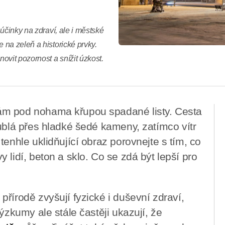
účinky na zdraví, ale i městské
na zeleň a historické prvky.
it pozornost a snížit úzkost.
ám pod nohama křupou spadané listy. Cesta
bublá přes hladké šedé kameny, zatímco vítr
tenhle uklidňující obraz porovnejte s tím, co
 lidí, beton a sklo. Co se zdá být lepší pro
řírodě zvyšují fyzické i duševní zdraví,
ýzkumy ale stále častěji ukazují, že