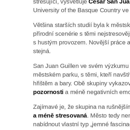
stresující, vysvětluje
Cesar San Jua
University of the Basque Country ve
Většina starších studií byla k měst
přírodní scenérie s těmi nejstresově
s hustým provozem. Novější práce a
stejná.
San Juan Guillen ve svém výzkumu por
městském parku, s těmi, kteří navští
hřištěm a bary. Obě skupiny vykazo
pozornosti
a méně negativních emocí
Zajímavé je, že skupina na rušnější
a méně stresovaná
. Město tedy ne
nabídnout vlastní typ „jemné fascin