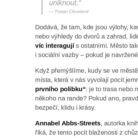
uniknout.“
Tristan Cleveland
Dodává, že tam, kde jsou výlohy, kav
nebo výhledy do dvorů a zahrad, li
víc interagují
s ostatními. Město ta
i sociální vazby – pokud je navržené
Když přemýšlíme, kudy se ve městě 
místa, která v nás vyvolají pocit je
prvního polibku“
: je to trasa nebo 
někoho na rande? Pokud ano, pravd
bezpečí, klidu i krásy.
Annabel Abbs-Streets
, autorka kni
říká, že tento pocit blaženosti z ch