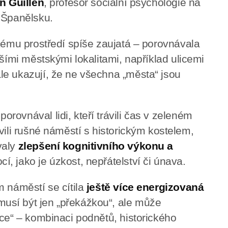
n Guillen
, profesor sociální psychologie na
 Španělsku.
skému prostředí spíše zaujatá – porovnávala
jšími městskými lokalitami, například ulicemi
le ukazují, že ne všechna „města“ jsou
ovnával lidi, kteří trávili čas v zeleném
vili rušné náměstí s historickým kostelem,
valy
zlepšení kognitivního výkonu a
, jako je úzkost, nepřátelství či únava.
m náměstí se cítila
ještě více energizovaná
musí být jen „překážkou“, ale může
ace“ – kombinaci podnětů, historického