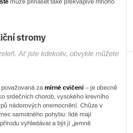
stě
může přinášet také překvapivě mnoho
iční stromy
eleň. Ať jste kdekoliv, obvykle můžete
– považovaná za
mírné cvičení
– je obecně
iko srdečních chorob, vysokého krevního
typů nádorových onemocnění. Chůze v
rámec samotného pohybu: lidé mají
řírodu vyhledávat a být jí „jemně