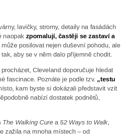
árny, lavičky, stromy, detaily na fasádách
dé naopak
zpomalují, častěji se zastaví a
k může posilovat nejen duševní pohodu, ale
 tak, aby se v něm dalo příjemně chodit.
procházet, Cleveland doporučuje hledat
mné fascinace. Poznáte je podle tzv.
„testu
místo, kam byste si dokázali představit vzít
ěpodobně nabízí dostatek podnětů,
h
The Walking Cure
a
52 Ways to Walk
,
ůze zažila na mnoha místech – od