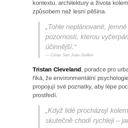
kontextu, architektury a života kole
způsobem než lesní pěšina.
„Tohle neplánované, jemné
pozornosti, kterou vyčerpá
účinnější.“
Cesar San Juan Guillen
Tristan Cleveland
, poradce pro urb
říká, že environmentální psychologie
propojují své poznatky, aby lépe poc
prostředí.
„Když lidé procházejí kole
skutečně chodí rychleji – ja