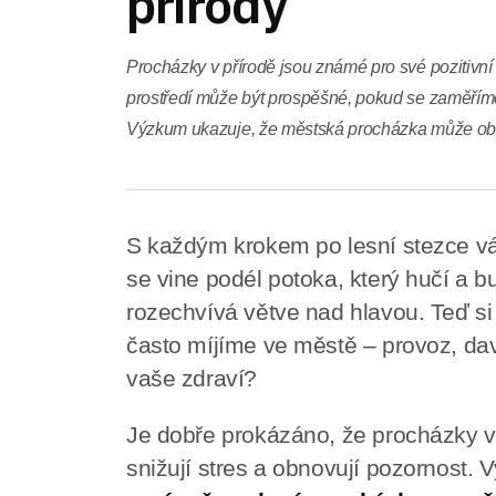
přírody
Procházky v přírodě jsou známé pro své pozitivní 
prostředí může být prospěšné, pokud se zaměříme 
Výzkum ukazuje, že městská procházka může obnov
S každým krokem po lesní stezce v
se vine podél potoka, který hučí a 
rozechvívá větve nad hlavou. Teď si 
často míjíme ve městě – provoz, davy
vaše zdraví?
Je dobře prokázáno, že procházky v p
snižují stres a obnovují pozornost. V