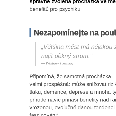
správně zvolená procházka ve mě
benefitů pro psychiku.
Nezapomínejte na poul
„Většina měst má nějakou z
najít pěkný strom.“
Whitney Fleming
Připomíná, že samotná procházka 
velmi prospěšná: může snižovat riz
tlaku, demence, deprese a mnoha 
přírodě navíc přináší benefity nad 
vrozenou, evolučně danou tendenci p
fascinováni“.