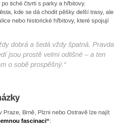
o tiché čtvrti s parky a hřbitovy.
ta, kde se dá chodit pěšky delší trasy, ale
lice nebo historické hřbitovy, které spojují
 vždy dobrá a šedá vždy špatná. Pravda
dí jsou prostě velmi odlišné – a ten
ám o sobě prospěšný.“
házky
 Praze, Brně, Plzni nebo Ostravě lze najít
 „jemnou fascinaci“
: