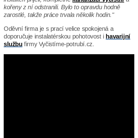
kořeny z ní odstranili. Bylo to opravdu hodně
zarostlé, takže práce trvala několik hodin."
Oděvní firma je s prací velice spokojená a
doporučuje instalatérskou pohotovost i
havarijní
službu
firmy Vyčistíme-potrubí.cz.