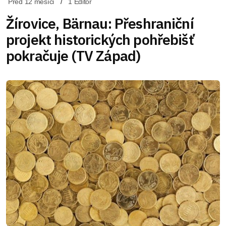
Před 12 měsíci
1 Editor
Žírovice, Bärnau: Přeshraniční
projekt historických pohřebišť
pokračuje (TV Západ)