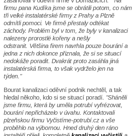
zasahovali v oděvní firmě v Domažlicích.
" Na
firmu pana Kudíka jsme se obrátili potom, co nám
tři velké instalatérské firmy z Prahy a Plzně
odmítli pomoci. Ve firmě přestaly odtékat
záchody. Problém byl v tom, že byly v kanalizaci
nalezeny prorostlé kořeny a nešly
odstranit. Většina firem navrhla pouze bourání a
jedna z nich dokonce přiznala, že si se situací
nedokáže poradit. Dvakrát proto zasáhla jiná
instalatérská firma, to však vydrželo jen na
týden."
Bourat kanalizaci oděvní podnik nechtěl, a tak
hledal někoho, kdo si se situací poradí.
"Sháněli
jsme firmu, která by uměla potrubí vyfrézovat,
bourání nepřicházelo v úvahu. Kontaktovali
plzeňskou firmu Vyčistíme-potrubí.cz a vše
proběhlo na výbornou. Hned druhý den ráno
instaltéři přijeli, kompletně
kanalizaci vyčistili
a