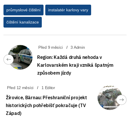
průmyslové čištění
instalatér karlovy vary
čištění kanalizace
Před 9 měsíci
3 Admin
Region: Každá druhá nehoda v
Karlovarském kraji vzniká špatným
způsobem jízdy
Před 12 měsíci
1 Editor
Žírovice, Bärnau: Přeshraniční projekt
historických pohřebišť pokračuje (TV
Západ)