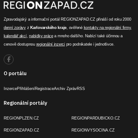
Zpravodajský a informační portál REGIONZAPAD.CZ přináší od roku 2000
denní zprávy
z
Karlovarského kraje
, ověřené
kontakty na regionální firmy
,
kalendář akcí
,
nabídky práce
a mnoho dalšího. Nabízí také účinnou a
cenově dostupnou
regionální inzerci
pro podnikatele i jednotlivce.
O portálu
Inzerce
Přihlášení
Registrace
Archiv Zpráv
RSS
Regionální portály
REGIONPLZEN.CZ
REGIONPARDUBICKO.CZ
REGIONZAPAD.CZ
REGIONVYSOCINA.CZ