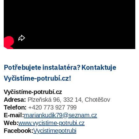
Potřebujete instalatéra? Kontaktuje
Vyčistíme-potrubí.cz!
Vyčistíme-potrubí.cz
Adresa:
Plzeňská 96, 332 14, Chotěšov
Telefon:
+420 773 927 799
E-mail:
mariankudik79@seznam.cz
Web:
www.vycistime-potrubi.cz
Facebook:
Vycistimepotrubi