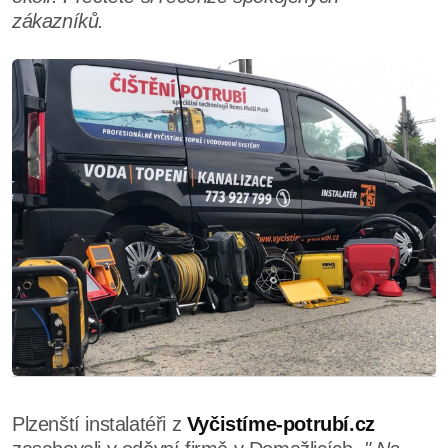
zákazníků.
Plzenští instalatéři z
Vyčistíme-potrubí.cz