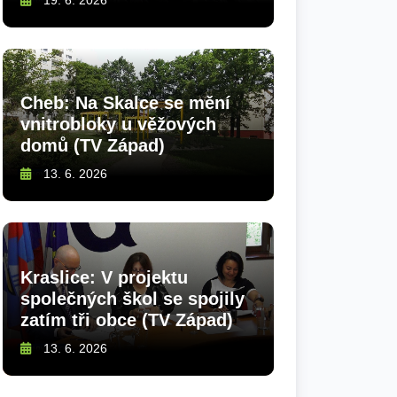
19. 6. 2026
Cheb: Na Skalce se mění
vnitrobloky u věžových
domů (TV Západ)
13. 6. 2026
Kraslice: V projektu
společných škol se spojily
zatím tři obce (TV Západ)
13. 6. 2026