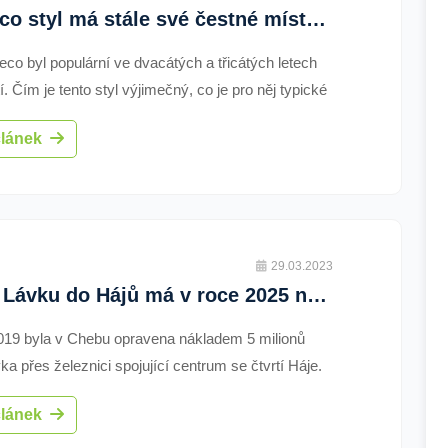
Art deco styl má stále své čestné místo v českých domácnostech
deco byl populární ve dvacátých a třicátých letech
tí. Čím je tento styl výjimečný, co je pro něj typické
a něj i v současné době spousta českých
článek
ti nedá dopustit? Domácnosti zařízené v tomto
sobí luxusním dojmem a nebojí se výrazných barev
ů.
29.03.2023
Cheb: Lávku do Hájů má v roce 2025 nahradit most (TV Západ)
019 byla v Chebu opravena nákladem 5 milionů
ka přes železnici spojující centrum se čtvrtí Háje.
ovaný pětiletý provoz bude v příštím roce končit a
článek
to řeší, cos lávkou dál.