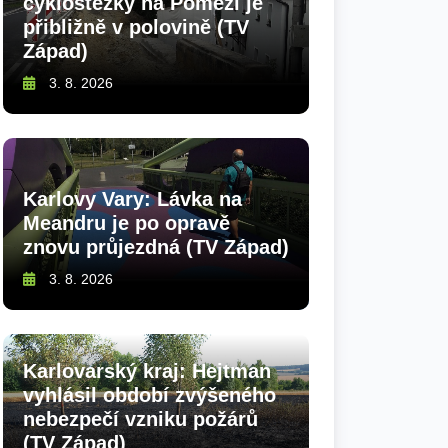
cyklostezky na Pomezí je
přibližně v polovině (TV
Západ)
3. 8. 2026
Karlovy Vary: Lávka na
Meandru je po opravě
znovu průjezdná (TV Západ)
3. 8. 2026
Karlovarský kraj: Hejtman
vyhlásil období zvýšeného
nebezpečí vzniku požárů
(TV Západ)