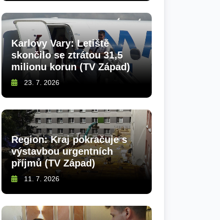
Karlovy Vary: Letiště
skončilo se ztrátou 31,5
milionu korun (TV Západ)
23. 7. 2026
Region: Kraj pokračuje s
výstavbou urgentních
příjmů (TV Západ)
11. 7. 2026