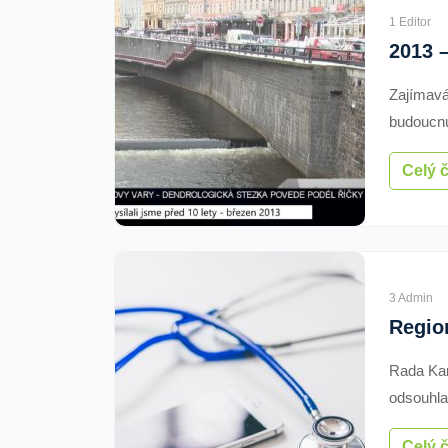
k dispoz
1 Editor
s Recykl
a střední
Zajímavá
budoucnu
by stát 
Celý 
dotace.
3 Admin
Rada Kar
odsouhla
lékařský
Celý 