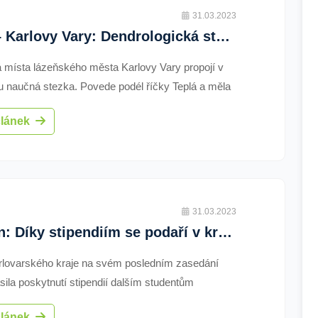
ici na webu programu. Jen v Karlovarském kraji
31.03.2023
ohraním spolupracuje 102 mateřských, základních
2013 – Karlovy Vary: Dendrologická stezka povede podél říčky Teplá (4916) (TV Západ)
ch škol.
 místa lázeňského města Karlovy Vary propojí v
 naučná stezka. Povede podél říčky Teplá a měla
7 milionů korun. Až 75% chce město získat z
článek
31.03.2023
Region: Díky stipendiím se podaří v kraji udržet mladé lékaře
lovarského kraje na svém posledním zasedání
sila poskytnutí stipendií dalším studentům
ch fakult v oborech všeobecné lékařství a zubní
článek