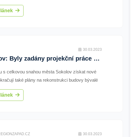
článek
30.03.2023
Sokolov: Byly zadány projekční práce na bývalou Hygienu (TV Západ)
u s celkovou snahou města Sokolov získat nové
okračují také plány na rekonstrukci budovy bývalé
 Ve výběrovém řízení byla vybrána projekční
článek
 která za milion korun připraví projektovou
aci pro potřeby lékařského domu na klíč.
REGIONZAPAD.CZ
30.03.2023