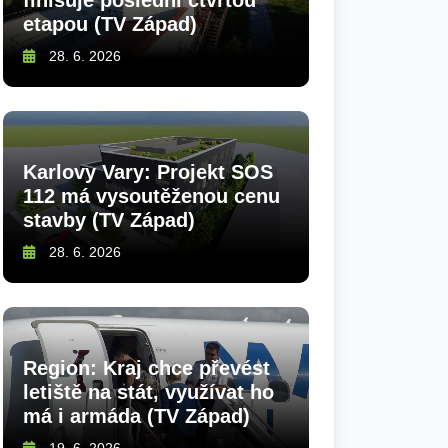
finišuje poslední čtvrtou
etapou (TV Západ)
28. 6. 2026
Karlovy Vary: Projekt SOS
112 má vysoutěženou cenu
stavby (TV Západ)
28. 6. 2026
Region: Kraj chce převést
letiště na stát, využívat ho
má i armáda (TV Západ)