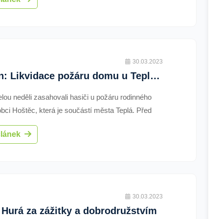
í. Podpořeno bude na 10 nových žadatelů a zvýšen
pěvek i 3 stávajícím.
30.03.2023
Region: Likvidace požáru domu u Teplé trvala celý den
lou neděli zasahovali hasiči u požáru rodinného
bci Hoštěc, která je součástí města Teplá. Před
 zpozorovala vycházející kouř ze střechy
článek
cí hlídka policie.
30.03.2023
 Hurá za zážitky a dobrodružstvím