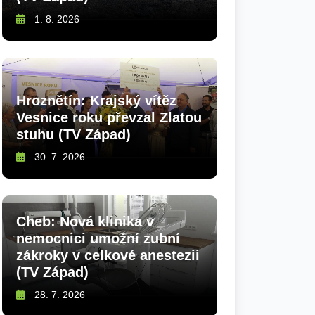
1. 8. 2026
Hroznětín: Krajský vítěz
Vesnice roku převzal Zlatou
stuhu (TV Západ)
30. 7. 2026
Cheb: Nová klinika v
nemocnici umožní zubní
zákroky v celkové anestezii
(TV Západ)
28. 7. 2026