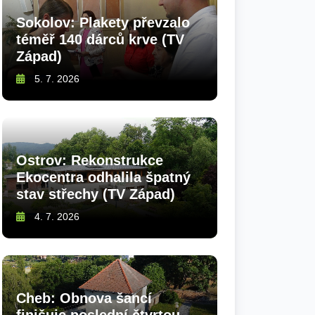
Sokolov: Plakety převzalo
téměř 140 dárců krve (TV
Západ)
5. 7. 2026
Ostrov: Rekonstrukce
Ekocentra odhalila špatný
stav střechy (TV Západ)
4. 7. 2026
Cheb: Obnova šancí