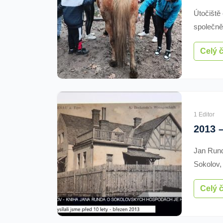
Útočiště
společně 
dobrodru
Celý 
1 Editor
Jan Rund
Sokolov,
hospody.
Celý 
se autor
nebo ho