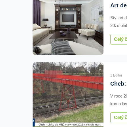
Styl art 
20. stole
a proč n
Celý 
domácnos
stylu pů
a doplňk
1 Editor
V roce 2
korun láv
Její plán
Celý 
město pro