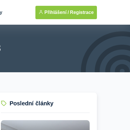
Přihlášení /
Registrace
y
3
Poslední články