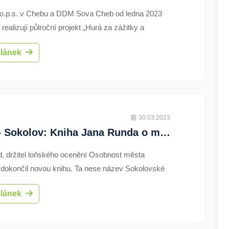
 o.p.s. v Chebu a DDM Sova Cheb od ledna 2023
realizují půlroční projekt „Hurá za zážitky a
žstvím“.
článek
30.03.2023
2013 – Sokolov: Kniha Jana Runda o místních hospodách je hotová (4907) (TV Západ)
, držitel loňského ocenění Osobnost města
 dokončil novou knihu. Ta nese název Sokolovské
 Po knize Proměny města Sokolova v roce 2007
článek
 rozhodoval mezi tématy o výjimečných stavbách
spodách.