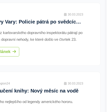
30.03.2023
Karlovy Vary: Policie pátrá po svědcích dopravní nehody
 z karlovarského dopravního inspektorátu pátrají po
 dopravní nehody, ke které došlo ve čtvrtek 23.
etošního roku v době mezi 15:00 hodin až 15:30
článek
 světelné křižovatce u Chebského mostu v ulici
v Karlových Varech.
egion24
30.03.2023
učení knihy: Nový měsíc na vodě
oho nejlepšího od legendy amerického hororu.