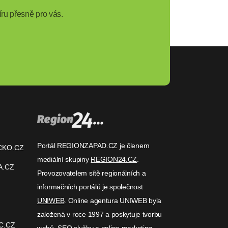
ru přesně pro vás.
Portál REGIONZAPAD.CZ je členem
CKO.CZ
mediální skupiny
REGION24.CZ
.
A.CZ
Provozovatelem sítě regionálních a
informačních portálů je společnost
UNIWEB
. Online agentura UNIWEB byla
založená v roce 1997 a poskytuje tvorbu
C.CZ
webů, SEO služby a online marketing.