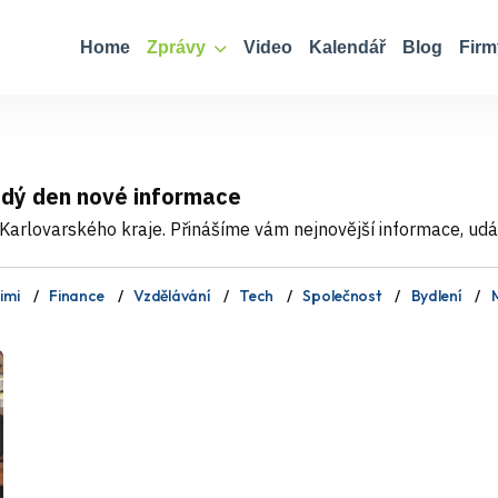
Home
Zprávy
Video
Kalendář
Blog
Firm
ždý den nové informace
Karlovarského kraje. Přinášíme vám nejnovější informace, událo
imi
Finance
Vzdělávání
Tech
Společnost
Bydlení
M