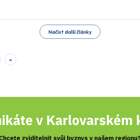
Načíst další články
»
ikáte v Karlovarském k
Chcete zviditelnit svůj byznys v našem regionu