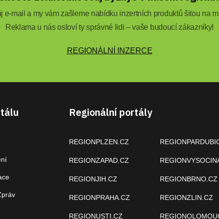
 e-mail a my vám zašleme nabídku inzertních produktů šitou na mí
Reklama u nás osloví ty správné lidi – vaše budoucí zákazníky!
REGIONÁLNÍ INZERCE
tálu
Regionální portály
REGIONPLZEN.CZ
REGIONPARDUBI
ení
REGIONZAPAD.CZ
REGIONVYSOCIN
ace
REGIONJIH.CZ
REGIONBRNO.CZ
Zpráv
REGIONPRAHA.CZ
REGIONZLIN.CZ
REGIONUSTI.CZ
REGIONOLOMOU