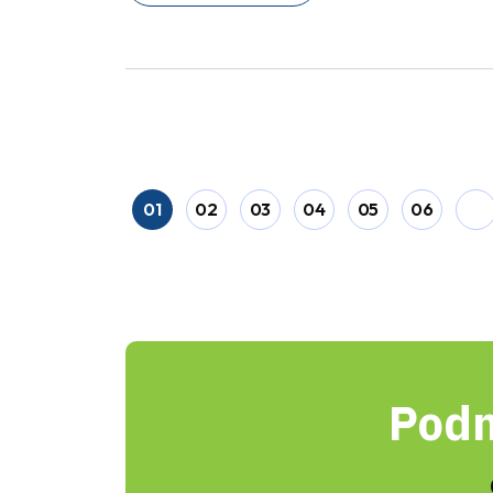
01
02
03
04
05
06
Podn