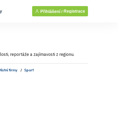
y
Registrace
Přihlášení /
sti, reportáže a zajímavosti z regionu.
ístní firmy
Sport