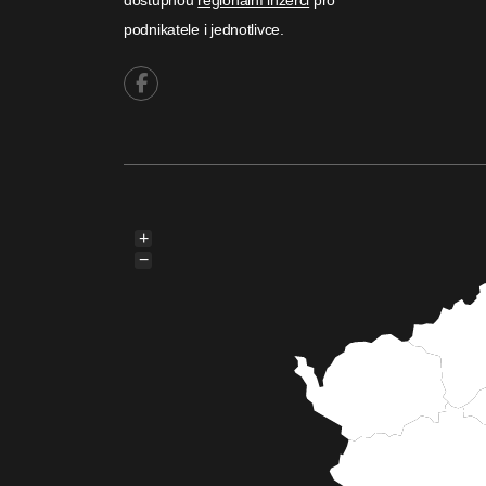
podnikatele i jednotlivce.
+
−