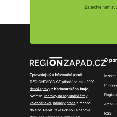
Zanechte nám svůj
O por
Zpravodajský a informační portál
Inzerce
REGIONZAPAD.CZ přináší od roku 2000
Přihláš
denní zprávy
z
Karlovarského kraje
,
Registr
ověřené
kontakty na regionální firmy
,
kalendář akcí
,
nabídky práce
a mnoho
Archiv 
dalšího. Nabízí také účinnou a cenově
RSS
dostupnou
regionální inzerci
pro