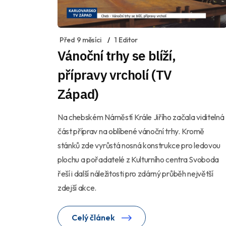
Před 9 měsíci
1 Editor
Vánoční trhy se blíží,
přípravy vrcholí (TV
Západ)
Na chebském Náměstí Krále Jiřího začala viditelná
část příprav na oblíbené vánoční trhy. Kromě
stánků zde vyrůstá nosná konstrukce pro ledovou
plochu a pořadatelé z Kulturního centra Svoboda
řeší i další náležitosti pro zdárný průběh největší
zdejší akce.
Celý článek