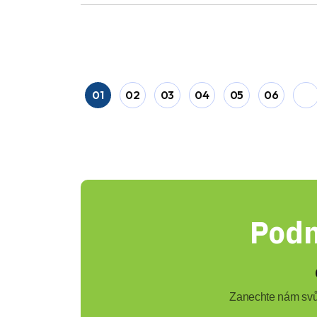
01
02
03
04
05
06
Podn
Zanechte nám svůj