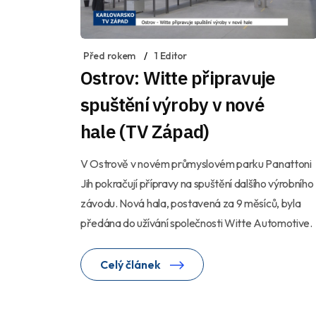
Před rokem
1 Editor
Ostrov: Witte připravuje
spuštění výroby v nové
hale (TV Západ)
V Ostrově v novém průmyslovém parku Panattoni
Jih pokračují přípravy na spuštění dalšího výrobního
závodu. Nová hala, postavená za 9 měsíců, byla
předána do užívání společnosti Witte Automotive.
Celý článek