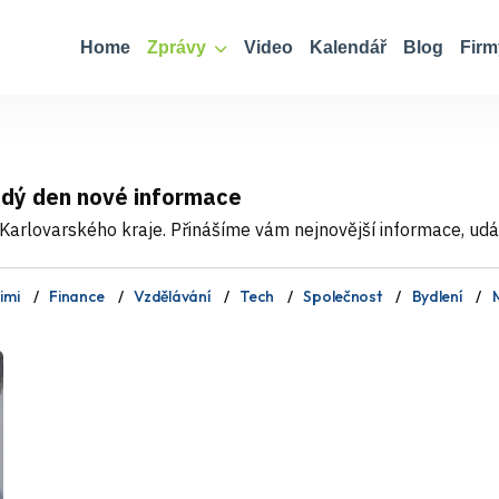
Home
Zprávy
Video
Kalendář
Blog
Firm
ždý den nové informace
Karlovarského kraje. Přinášíme vám nejnovější informace, událo
imi
Finance
Vzdělávání
Tech
Společnost
Bydlení
M