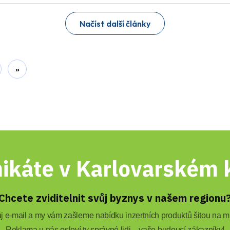
Načíst další články
»
ikáte v Karlovarském k
Chcete zviditelnit svůj byznys v našem regionu
 e-mail a my vám zašleme nabídku inzertních produktů šitou na mí
Reklama u nás osloví ty správné lidi – vaše budoucí zákazníky!