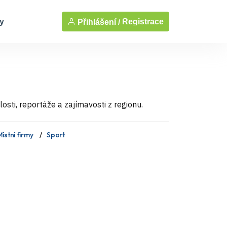
y
Registrace
Přihlášení /
sti, reportáže a zajímavosti z regionu.
ístní firmy
Sport