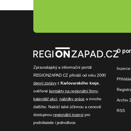
O por
Zpravodajský a informační portál
Inzerce
REGIONZAPAD.CZ přináší od roku 2000
Přihláš
denní zprávy
z
Karlovarského kraje
,
Registr
ověřené
kontakty na regionální firmy
,
kalendář akcí
,
nabídky práce
a mnoho
Archiv 
dalšího. Nabízí také účinnou a cenově
RSS
dostupnou
regionální inzerci
pro
podnikatele i jednotlivce.