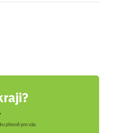
raji?
?
ru přesně pro vás.