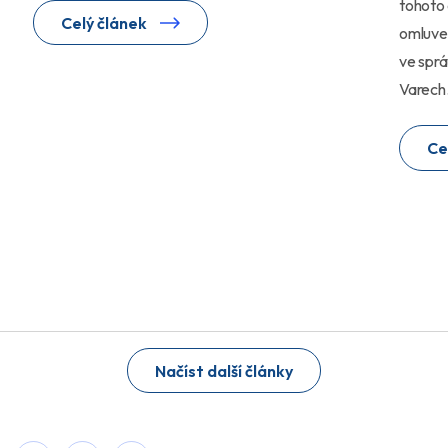
tohoto 
Celý článek
omluve
ve sprá
Varech
Ce
Načíst další články