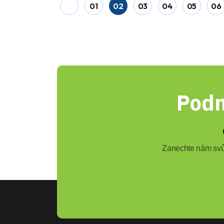
01
02
03
04
05
06
Podn
Zanechte nám svůj