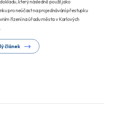
dokladu, který následně použil jako
nku pro neúčast na projednávání přestupku
vním řízení na úřadu města v Karlových
.
lý článek