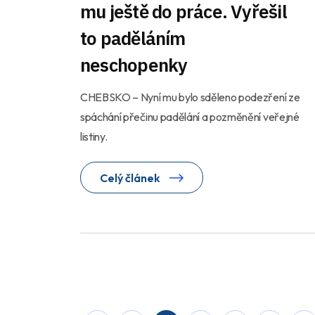
mu ještě do práce. Vyřešil
to paděláním
neschopenky
CHEBSKO – Nyní mu bylo sděleno podezření ze
spáchání přečinu padělání a pozměnění veřejné
listiny.
Celý článek