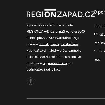
O por
Zpravodajský a informační portál
Inzerce
REGIONZAPAD.CZ přináší od roku 2000
Přihláš
denní zprávy
z
Karlovarského kraje
,
Registr
ověřené
kontakty na regionální firmy
,
kalendář akcí
,
nabídky práce
a mnoho
Archiv 
dalšího. Nabízí také účinnou a cenově
RSS
dostupnou
regionální inzerci
pro
podnikatele i jednotlivce.