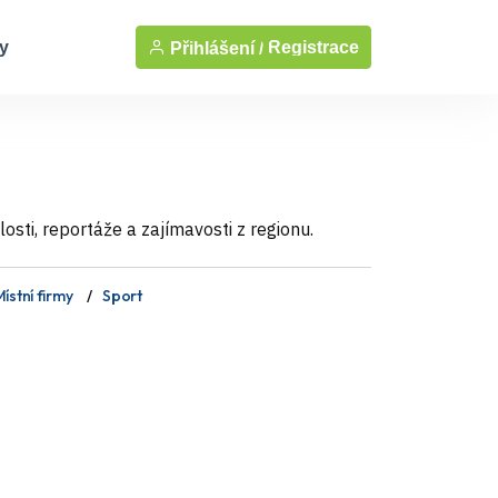
y
Registrace
Přihlášení /
sti, reportáže a zajímavosti z regionu.
ístní firmy
Sport