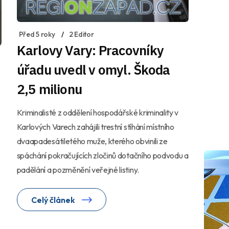
Před 5 roky
2 Editor
Karlovy Vary: Pracovníky
úřadu uvedl v omyl. Škoda
2,5 milionu
Kriminalisté z oddělení hospodářské kriminality v
Karlových Varech zahájili trestní stíhání místního
dvaapadesátiletého muže, kterého obvinili ze
spáchání pokračujících zločinů dotačního podvodu a
padělání a pozměnění veřejné listiny.
Celý článek