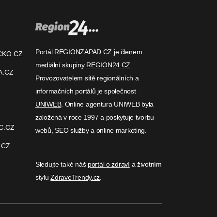
Portál REGIONZAPAD.CZ je členem
CKO.CZ
mediální skupiny
REGION24.CZ
.
A.CZ
Provozovatelem sítě regionálních a
informačních portálů je společnost
UNIWEB
. Online agentura UNIWEB byla
založená v roce 1997 a poskytuje tvorbu
C.CZ
webů, SEO služby a online marketing.
.CZ
Sledujte také náš
portál o zdraví
a životním
stylu
ZdraveTrendy.cz
.