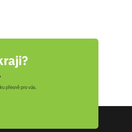
raji?
?
ru přesně pro vás.