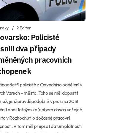
 roky
2 Editor
ovarsko: Policisté
snili dva případy
měněných pracovních
chopenek
řípad šetří policisté z Obvodního oddělení v
ch Varech – město. Toho se měl dopustit
muž, jenž pravděpodobně v prosinci 2018
ěnit podstatným způsobem obsah veřejné
, a to v Rozhodnutí o dočasné pracovní
nosti. V tom měl přepsat datum platnosti