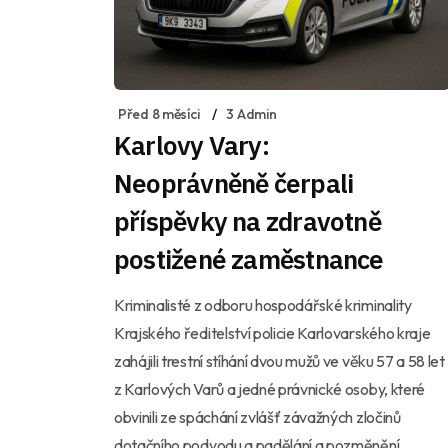
Před 8 měsíci
3 Admin
Karlovy Vary:
Neoprávněně čerpali
příspěvky na zdravotně
postižené zaměstnance
Kriminalisté z odboru hospodářské kriminality
Krajského ředitelství policie Karlovarského kraje
zahájili trestní stíhání dvou mužů ve věku 57 a 58 let
z Karlových Varů a jedné právnické osoby, které
obvinili ze spáchání zvlášť závažných zločinů
dotačního podvodu a padělání a pozměnění