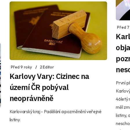
Před 7
Karl
obja
poz
Před 9 roky
2 Editor
nes
Karlovy Vary: Cizinec na
První p
území ČR pobýval
Karlový
neoprávněně
46letý 
měl zm
Karlovarský kraj - Padělání a pozměnění veřejné
listiny
listiny.
neschop