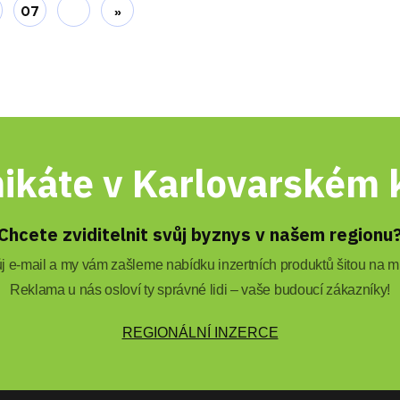
07
»
ikáte v Karlovarském k
Chcete zviditelnit svůj byznys v našem regionu
 e-mail a my vám zašleme nabídku inzertních produktů šitou na mí
Reklama u nás osloví ty správné lidi – vaše budoucí zákazníky!
REGIONÁLNÍ INZERCE