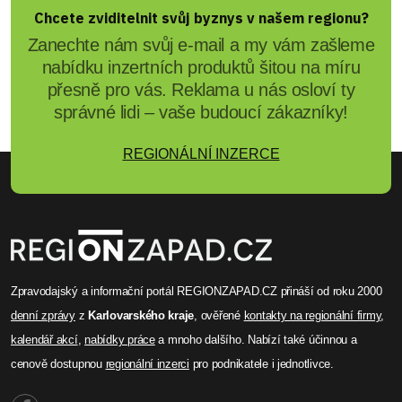
Chcete zviditelnit svůj byznys v našem regionu?
Zanechte nám svůj e-mail a my vám zašleme
nabídku inzertních produktů šitou na míru
přesně pro vás. Reklama u nás osloví ty
správné lidi – vaše budoucí zákazníky!
REGIONÁLNÍ INZERCE
Zpravodajský a informační portál REGIONZAPAD.CZ přináší od roku 2000
denní zprávy
z
Karlovarského kraje
, ověřené
kontakty na regionální firmy
,
kalendář akcí
,
nabídky práce
a mnoho dalšího. Nabízí také účinnou a
cenově dostupnou
regionální inzerci
pro podnikatele i jednotlivce.