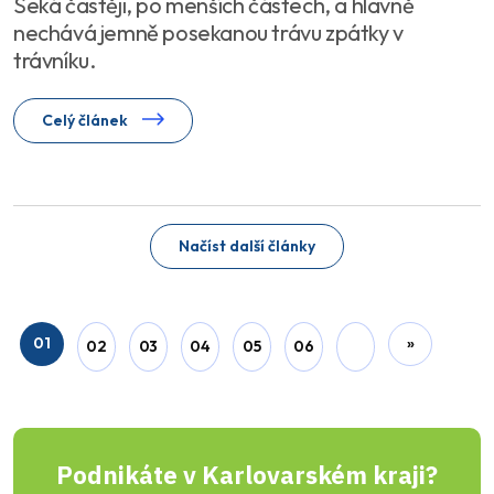
Seká častěji, po menších částech, a hlavně
nechává jemně posekanou trávu zpátky v
trávníku.
Celý článek
Načíst další články
01
»
02
03
04
05
06
Podnikáte v Karlovarském kraji?