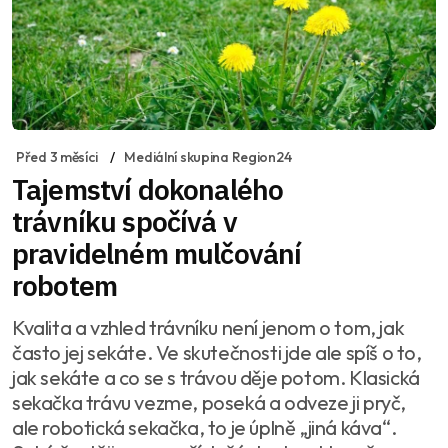
Před 3 měsíci
Mediální skupina Region24
Tajemství dokonalého
trávníku spočívá v
pravidelném mulčování
robotem
Kvalita a vzhled trávníku není jenom o tom, jak
často jej sekáte. Ve skutečnosti jde ale spíš o to,
jak sekáte a co se s trávou děje potom. Klasická
sekačka trávu vezme, poseká a odveze ji pryč,
ale robotická sekačka, to je úplně „jiná káva“.