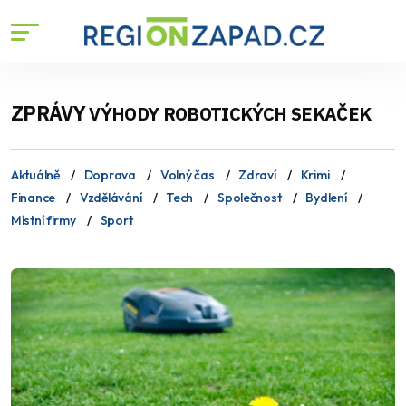
ZPRÁVY
VÝHODY ROBOTICKÝCH SEKAČEK
Aktuálně
Doprava
Volný čas
Zdraví
Krimi
Finance
Vzdělávání
Tech
Společnost
Bydlení
Místní firmy
Sport