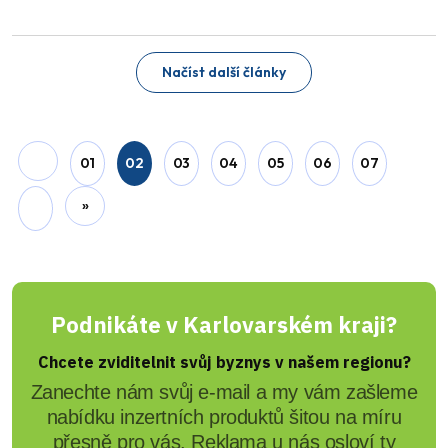
Načíst další články
01
02
03
04
05
06
07
»
Podnikáte v Karlovarském kraji?
Chcete zviditelnit svůj byznys v našem regionu?
Zanechte nám svůj e-mail a my vám zašleme
nabídku inzertních produktů šitou na míru
přesně pro vás. Reklama u nás osloví ty