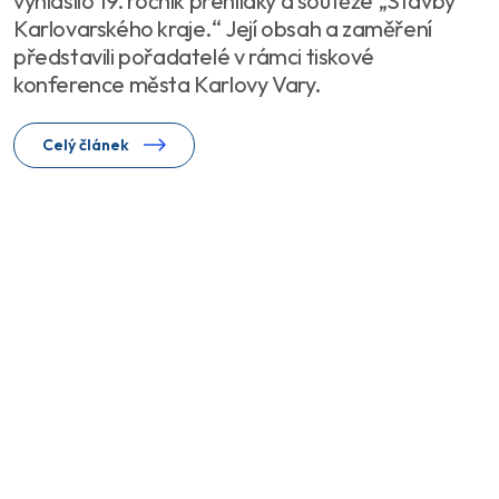
vyhlásilo 19. ročník přehlídky a soutěže „Stavby
Karlovarského kraje.“ Její obsah a zaměření
představili pořadatelé v rámci tiskové
konference města Karlovy Vary.
Celý článek