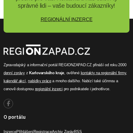
správné lidi – vaše budoucí zákazníky!
REGIONÁLNÍ INZERCE
Zpravodajský a informační portál REGIONZAPAD.CZ přináší od roku 2000
denní zprávy
z
Karlovarského kraje
, ověřené
kontakty na regionální firmy
,
kalendář akcí
,
nabídky práce
a mnoho dalšího. Nabízí také účinnou a
cenově dostupnou
regionální inzerci
pro podnikatele i jednotlivce.
O portálu
Inzerce
Přihlášení
Registrace
Archiv Zpráv
RSS