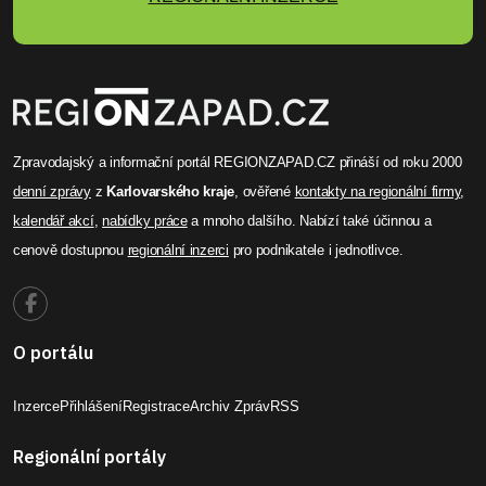
Zpravodajský a informační portál REGIONZAPAD.CZ přináší od roku 2000
denní zprávy
z
Karlovarského kraje
, ověřené
kontakty na regionální firmy
,
kalendář akcí
,
nabídky práce
a mnoho dalšího. Nabízí také účinnou a
cenově dostupnou
regionální inzerci
pro podnikatele i jednotlivce.
O portálu
Inzerce
Přihlášení
Registrace
Archiv Zpráv
RSS
Regionální portály