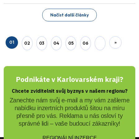
Načíst další články
01
»
02
03
04
05
06
Podnikáte v Karlovarském kraji?
Chcete zviditelnit svůj byznys v našem regionu?
Zanechte nám svůj e-mail a my vám zašleme
nabídku inzertních produktů šitou na míru
přesně pro vás. Reklama u nás osloví ty
správné lidi – vaše budoucí zákazníky!
REGIONÁLNÍ INZERCE