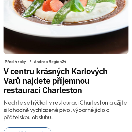
Před 4 roky
Andrea Region24
V centru krásných Karlových
Varů najdete příjemnou
restauraci Charleston
Nechte se hýčkat v restauraci Charleston a užijte
si lahodně vychlazené pivo, výborné jídlo a
přátelskou obsluhu.