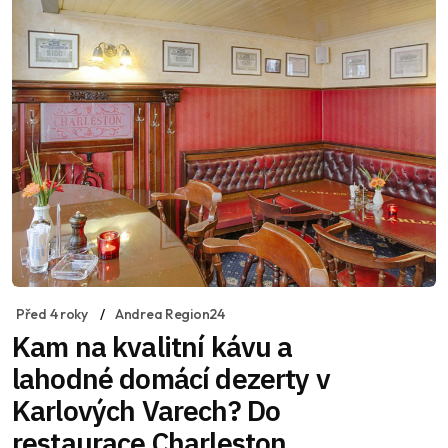
Před 4 roky
Andrea Region24
Kam na kvalitní kávu a
lahodné domácí dezerty v
Karlových Varech? Do
restaurace Charleston