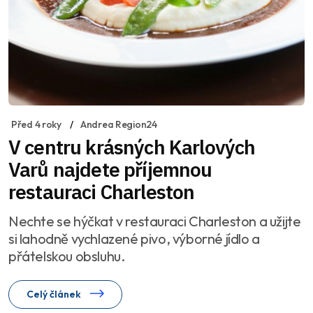
Před 4 roky
Andrea Region24
V centru krásných Karlových
Varů najdete příjemnou
restauraci Charleston
Nechte se hýčkat v restauraci Charleston a užijte
si lahodně vychlazené pivo, výborné jídlo a
přátelskou obsluhu.
Celý článek