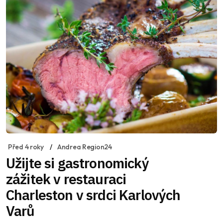
Před 4 roky
Andrea Region24
Užijte si gastronomický
zážitek v restauraci
Charleston v srdci Karlových
Varů