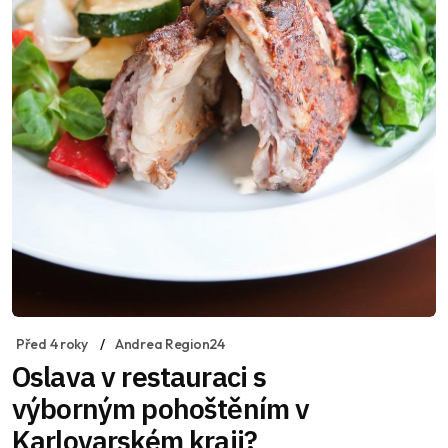
Před 4 roky
Andrea Region24
Oslava v restauraci s
výborným pohoštěním v
Karlovarském kraji?