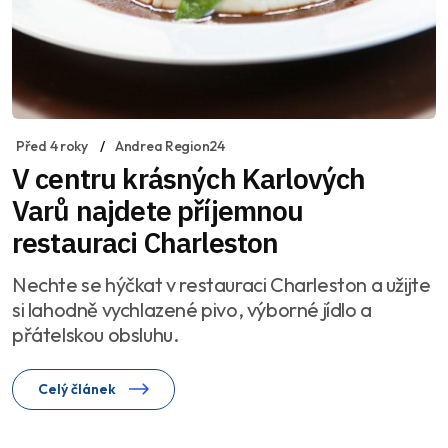
Před 4 roky
Andrea Region24
V centru krásných Karlových
Varů najdete příjemnou
restauraci Charleston
Nechte se hýčkat v restauraci Charleston a užijte
si lahodně vychlazené pivo, výborné jídlo a
přátelskou obsluhu.
Celý článek