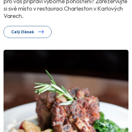
pro vás připraví výborné pohoštění? Zarezervujte
si své místo v restauraci Charleston v Karlových
Varech.
Celý článek