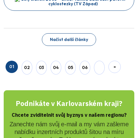
Načíst další články
01
»
02
03
04
05
06
Podnikáte v Karlovarském kraji?
Chcete zviditelnit svůj byznys v našem regionu?
Zanechte nám svůj e-mail a my vám zašleme
nabídku inzertních produktů šitou na míru