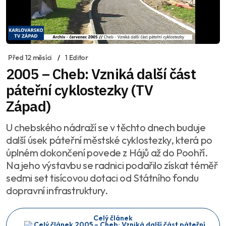
Před 12 měsíci
1 Editor
2005 – Cheb: Vzniká další část
páteřní cyklostezky (TV
Západ)
U chebského nádraží se v těchto dnech buduje
další úsek páteřní městské cyklostezky, která po
úplném dokončení povede z Hájů až do Poohří.
Na jeho výstavbu se radnici podařilo získat téměř
sedmi set tisícovou dotaci od Státního fondu
dopravní infrastruktury.
Celý článek