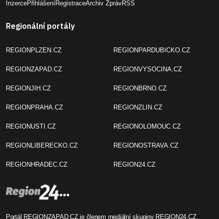
Inzerce
Přihlášení
Registrace
Archiv Zpráv
RSS
Regionální portály
REGIONPLZEN.CZ
REGIONPARDUBICKO.CZ
REGIONZAPAD.CZ
REGIONVYSOCINA.CZ
REGIONJIH.CZ
REGIONBRNO.CZ
REGIONPRAHA.CZ
REGIONZLIN.CZ
REGIONUSTI.CZ
REGIONOLOMOUC.CZ
REGIONLIBERECKO.CZ
REGIONOSTRAVA.CZ
REGIONHRADEC.CZ
REGION24.CZ
Portál REGIONZAPAD.CZ je členem mediální skupiny
REGION24.CZ
.