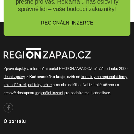
přesně pro vás. Reklama u nás osloví ty
správné lidi – vaše budoucí zákazníky!
REGIONÁLNÍ INZERCE
Zpravodajský a informační portál REGIONZAPAD.CZ přináší od roku 2000
denní zprávy
z
Karlovarského kraje
, ověřené
kontakty na regionální firmy
,
kalendář akcí
,
nabídky práce
a mnoho dalšího. Nabízí také účinnou a
cenově dostupnou
regionální inzerci
pro podnikatele i jednotlivce.
O portálu