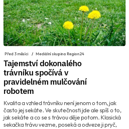
Před 3 měsíci
Mediální skupina Region24
Tajemství dokonalého
trávníku spočívá v
pravidelném mulčování
robotem
Kvalita a vzhled trávníku není jenom o tom, jak
často jej sekáte. Ve skutečnosti jde ale spíš o to,
jak sekáte a co se s trávou děje potom. Klasická
sekačka trávu vezme, poseká a odveze ji pryč,