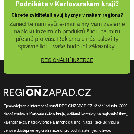
Podnikáte v Karlovarském kraji?
Chcete zviditelnit svůj byznys v našem regionu?
Zanechte nám svůj e-mail a my vám zašleme
nabídku inzertních produktů šitou na míru
přesně pro vás. Reklama u nás osloví ty
správné lidi – vaše budoucí zákazníky!
REGIONÁLNÍ INZERCE
Zpravodajský a informační portál REGIONZAPAD.CZ přináší od roku 2000
denní zprávy
z
Karlovarského kraje
, ověřené
kontakty na regionální firmy
,
kalendář akcí
,
nabídky práce
a mnoho dalšího. Nabízí také účinnou a
cenově dostupnou
regionální inzerci
pro podnikatele i jednotlivce.