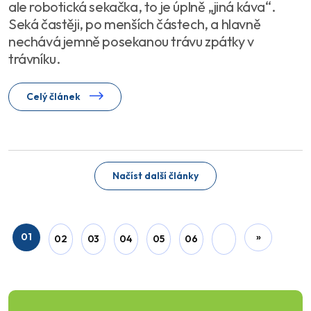
ale robotická sekačka, to je úplně „jiná káva“.
Seká častěji, po menších částech, a hlavně
nechává jemně posekanou trávu zpátky v
trávníku.
Celý článek
Načíst další články
01
»
02
03
04
05
06