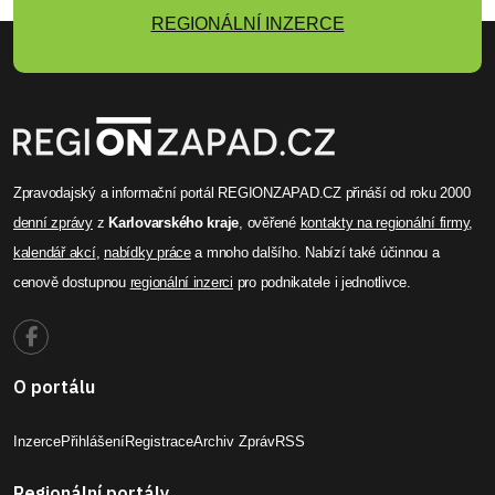
REGIONÁLNÍ INZERCE
Zpravodajský a informační portál REGIONZAPAD.CZ přináší od roku 2000
denní zprávy
z
Karlovarského kraje
, ověřené
kontakty na regionální firmy
,
kalendář akcí
,
nabídky práce
a mnoho dalšího. Nabízí také účinnou a
cenově dostupnou
regionální inzerci
pro podnikatele i jednotlivce.
O portálu
Inzerce
Přihlášení
Registrace
Archiv Zpráv
RSS
Regionální portály