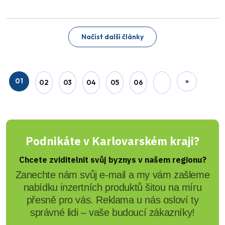
Načíst další články
01
»
02
03
04
05
06
Podnikáte v Karlovarském kraji?
Chcete zviditelnit svůj byznys v našem regionu?
Zanechte nám svůj e-mail a my vám zašleme
nabídku inzertních produktů šitou na míru
přesně pro vás. Reklama u nás osloví ty
správné lidi – vaše budoucí zákazníky!