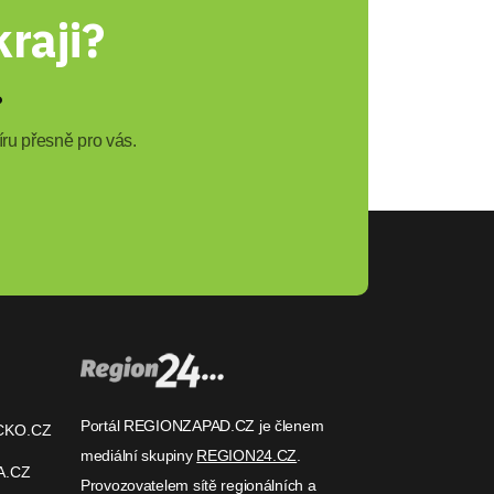
raji?
?
ru přesně pro vás.
Portál REGIONZAPAD.CZ je členem
CKO.CZ
mediální skupiny
REGION24.CZ
.
A.CZ
Provozovatelem sítě regionálních a