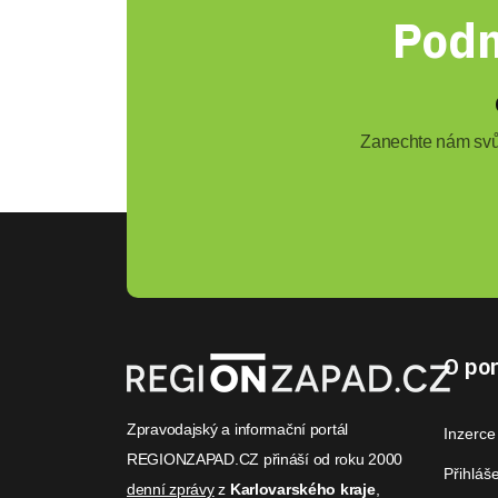
Podn
Zanechte nám svůj
O por
Zpravodajský a informační portál
Inzerce
REGIONZAPAD.CZ přináší od roku 2000
Přihláš
denní zprávy
z
Karlovarského kraje
,