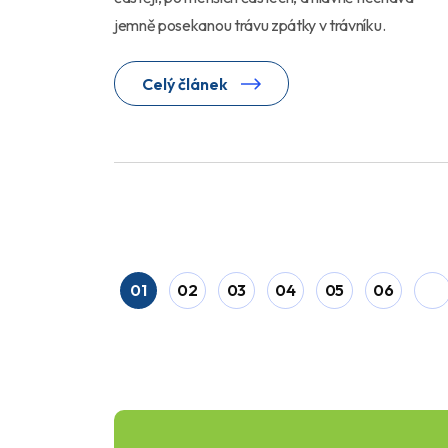
jemně posekanou trávu zpátky v trávníku.
Celý článek
01
02
03
04
05
06