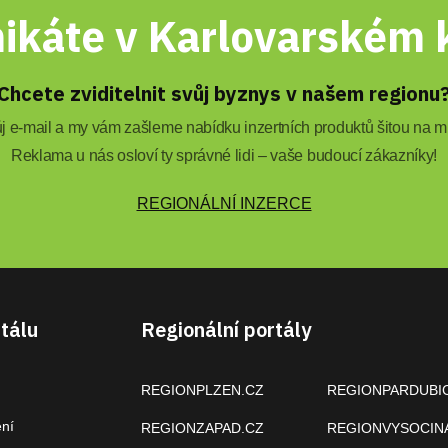
ikáte v Karlovarském k
Chcete zviditelnit svůj byznys v našem regionu
 e-mail a my vám zašleme nabídku inzertních produktů šitou na mí
Reklama u nás osloví ty správné lidi – vaše budoucí zákazníky!
REGIONÁLNÍ INZERCE
tálu
Regionální portály
REGIONPLZEN.CZ
REGIONPARDUBI
ení
REGIONZAPAD.CZ
REGIONVYSOCIN