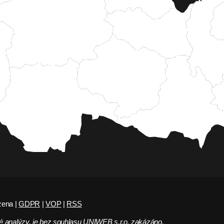
zena |
GDPR
|
VOP
|
RSS
 analýzy, je bez souhlasu UNIWEB s.r.o. zakázáno.