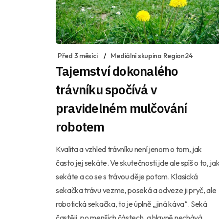
Před 3 měsíci
Mediální skupina Region24
Tajemství dokonalého
trávníku spočívá v
pravidelném mulčování
robotem
Kvalita a vzhled trávníku není jenom o tom, jak
často jej sekáte. Ve skutečnosti jde ale spíš o to, ja
sekáte a co se s trávou děje potom. Klasická
sekačka trávu vezme, poseká a odveze ji pryč, ale
robotická sekačka, to je úplně „jiná káva“. Seká
častěji, po menších částech, a hlavně nechává