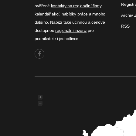
Registr
ověřené
kontakty na regionální firmy
,
kalendář akcí
,
nabídky práce
a mnoho
Archiv 
dalšího. Nabízí také účinnou a cenově
RSS
dostupnou
regionální inzerci
pro
podnikatele i jednotlivce.
+
−