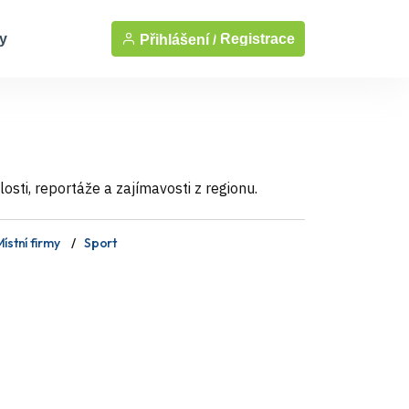
y
Registrace
Přihlášení /
sti, reportáže a zajímavosti z regionu.
ístní firmy
Sport