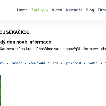
Home
Zprávy
Video
Kalendář
Blog
Firm
OU SEKAČKOU
ždý den nové informace
Karlovarského kraje. Přinášíme vám nejnovější informace, událo
imi
Finance
Vzdělávání
Tech
Společnost
Bydlení
M