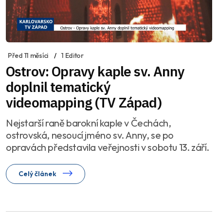
Před 11 měsíci
1 Editor
Ostrov: Opravy kaple sv. Anny
doplnil tematický
videomapping (TV Západ)
Nejstarší raně barokní kaple v Čechách,
ostrovská, nesoucí jméno sv. Anny, se po
opravách představila veřejnosti v sobotu 13. září.
Celý článek