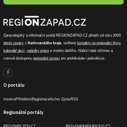
Zpravodajský a informační portál REGIONZAPAD.CZ přináší od roku 2000
denní zprávy
z
Karlovarského kraje
, ověřené
kontakty na regionální firmy
,
kalendář akcí
,
nabídky práce
a mnoho dalšího. Nabízí také účinnou a
cenově dostupnou
regionální inzerci
pro podnikatele i jednotlivce.
O portálu
Inzerce
Přihlášení
Registrace
Archiv Zpráv
RSS
Regionální portály
REGIONPLZEN.CZ
REGIONPARDUBICKO.CZ