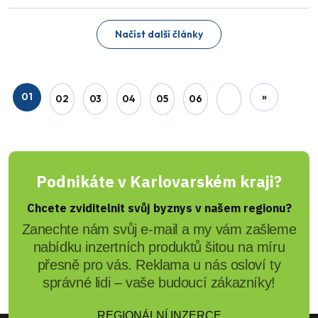
Načíst další články
01
»
02
03
04
05
06
Podnikáte v Karlovarském kraji?
Chcete zviditelnit svůj byznys v našem regionu?
Zanechte nám svůj e-mail a my vám zašleme
nabídku inzertních produktů šitou na míru
přesně pro vás. Reklama u nás osloví ty
správné lidi – vaše budoucí zákazníky!
REGIONÁLNÍ INZERCE