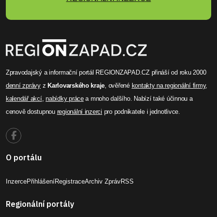
Zpravodajský a informační portál REGIONZAPAD.CZ přináší od roku 2000
denní zprávy
z
Karlovarského kraje
, ověřené
kontakty na regionální firmy
,
kalendář akcí
,
nabídky práce
a mnoho dalšího. Nabízí také účinnou a
cenově dostupnou
regionální inzerci
pro podnikatele i jednotlivce.
O portálu
Inzerce
Přihlášení
Registrace
Archiv Zpráv
RSS
Regionální portály