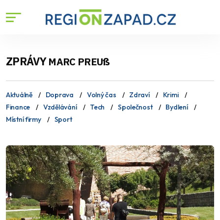
ZPRÁVY
MARC PREUß
Aktuálně
Doprava
Volný čas
Zdraví
Krimi
Finance
Vzdělávání
Tech
Společnost
Bydlení
Místní firmy
Sport