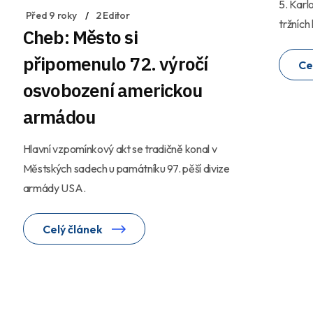
5. Kar
Před 9 roky
2 Editor
tržních
Cheb: Město si
připomenulo 72. výročí
Ce
osvobození americkou
armádou
Hlavní vzpomínkový akt se tradičně konal v
Městských sadech u památníku 97. pěší divize
armády USA.
Celý článek