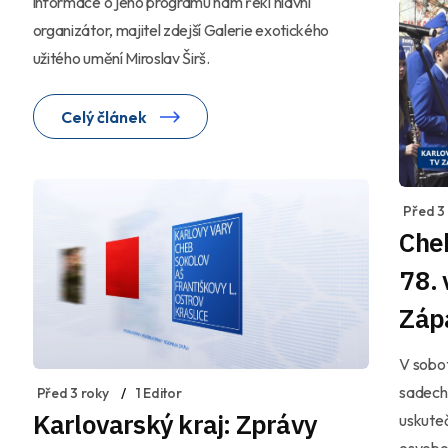
informace o jeho programu nám řekl hlavní
organizátor, majitel zdejší Galerie exotického
užitého umění Miroslav Širš.
Celý článek
Před 3
Cheb
78. 
Záp
V sobo
sadech 
Před 3 roky
1 Editor
Karlovarský kraj: Zprávy
uskuteč
osvobo