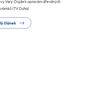
lovy Vary: Dojde k opravám dřevěných
 krámků (TV Duha)
lý článek