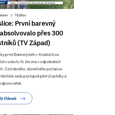
okem
1 Editor
lice: První barevný
 absolvovalo přes 300
stníků (TV Západ)
cky první Barevný běh v Kraslicích se
nil v sobotu 14. června v odpoledních
h. Za krásného, slunečného počasí se
Městské sady postupně plnit účastníky a
podporovateli.
lý článek