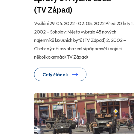
(TV Západ)
Vysílání 29. 04. 2022 - 02. 05. 2022 Před 20 lety 1.
2002 – Sokolov: Město vybralo 45 nových
nájemníků luxusních bytů (TV Západ) 2. 2002 –
Cheb: Výročí osvobození si připomněli i vojáci
několika armád (TV Západ)
Celý článek