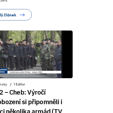
lý článek
 roky
1 Editor
 – Cheb: Výročí
bození si připomněli i
ci několika armád (TV