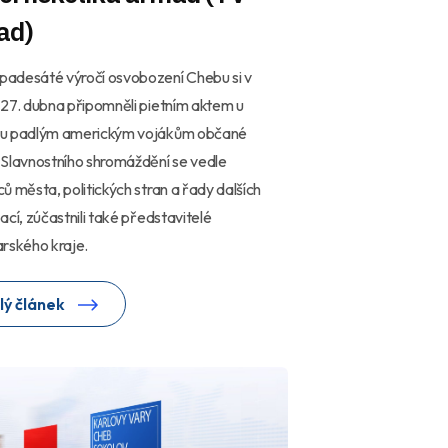
ad)
adesáté výročí osvobození Chebu si v
27. dubna připomněli pietním aktem u
u padlým americkým vojákům občané
Slavnostního shromáždění se vedle
ů města, politických stran a řady dalších
ací, zúčastnili také představitelé
rského kraje.
lý článek