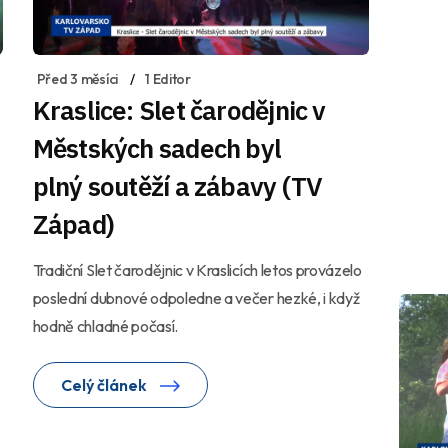
Před 3 měsíci
1 Editor
Kraslice: Slet čarodějnic v
Městských sadech byl
plný soutěží a zábavy (TV
Západ)
Tradiční Slet čarodějnic v Kraslicích letos provázelo
poslední dubnové odpoledne a večer hezké, i když
hodně chladné počasí.
Celý článek