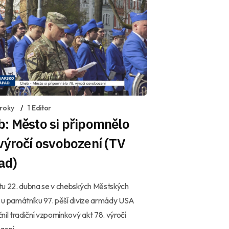
 roky
1 Editor
: Město si připomnělo
výročí osvobození (TV
ad)
tu 22. dubna se v chebských Městských
u památníku 97. pěší divize armády USA
nil tradiční vzpomínkový akt 78. výročí
zení.