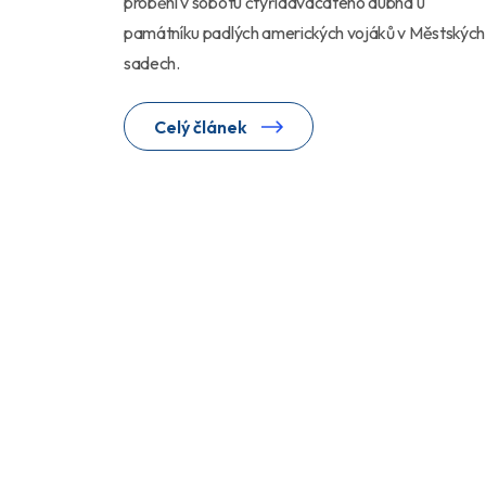
proběhl v sobotu čtyřiadvacátého dubna u
památníku padlých amerických vojáků v Městských
sadech.
Celý článek