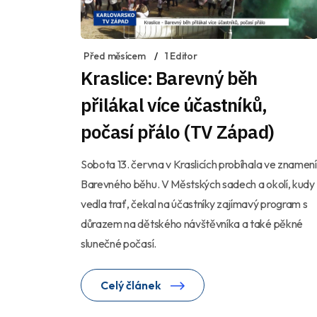
Před měsícem
1 Editor
Kraslice: Barevný běh
přilákal více účastníků,
počasí přálo (TV Západ)
Sobota 13. června v Kraslicích probíhala ve znamení
Barevného běhu. V Městských sadech a okolí, kudy
vedla trať, čekal na účastníky zajímavý program s
důrazem na dětského návštěvníka a také pěkné
slunečné počasí.
Celý článek