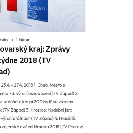
 roky
1 Editor
ovarský kraj: Zprávy
 týdne 2018 (TV
ad)
 23.4. - 27.4. 2018 1. Cheb: Město si
ělo 73. výročí osvobození (TV Západ) 2.
: Jednání o koupi 200 bytů se vrací na
 (TV Západ) 3. Kraslice: Hudební jaro
o výročí státnosti (TV Západ) 4. Hradiště:
 vojenské cvičení Hradba 2018 (TV Ostrov)