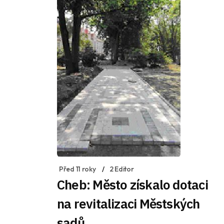
Před 11 roky
2 Editor
Cheb: Město získalo dotaci
na revitalizaci Městských
sadů