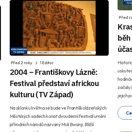
Před r
Kras
běh
úča
Histori
Před 2 roky
1 Editor
2004 – Františkovy Lázně:
uskuteč
hodinác
Festival představí africkou
začaly 
kulturu (TV Západ)
jejich 
Na sklonku května se bude ve Františkolázeňských
Ce
Městských sadech konat dvoudenní festival umění
přírodních národů nazvaný Muli Bwanji. Bližší