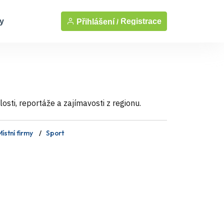
y
Registrace
Přihlášení /
sti, reportáže a zajímavosti z regionu.
ístní firmy
Sport