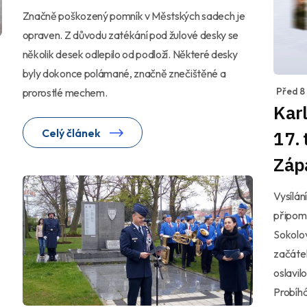
Značně poškozený pomník v Městských sadech je
opraven. Z důvodu zatékání pod žulové desky se
několik desek odlepilo od podloží. Některé desky
byly dokonce polámané, značně znečištěné a
Před 8
prorostlé mechem.
Karl
Celý článek
17.
Záp
Vysílání
připomn
Sokolov
začátek
oslavil
Probíhá