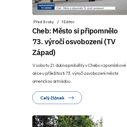
Před 8 roky
1 Editor
Cheb: Město si připomnělo
73. výročí osvobození (TV
Západ)
V sobotu 21. dubna proběhly v Chebu vzpomínkové
akce u příležitosti 73. výročí osvobození města
americkou armádou.
Celý článek