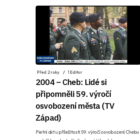
Před 2 roky
1 Editor
2004 – Cheb: Lidé si
připomněli 59. výročí
osvobození města (TV
Západ)
Pietní akt u příležitosti 59. výročí osvobození Chebu