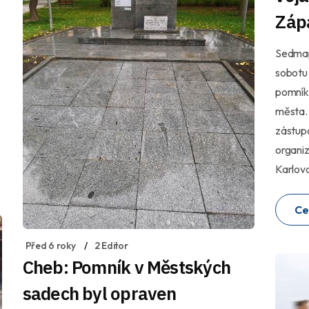
Záp
Sedmap
sobotu 
pomník
města. 
zástupc
organiz
Karlova
Ce
Před 6 roky
2 Editor
Cheb: Pomník v Městských
sadech byl opraven