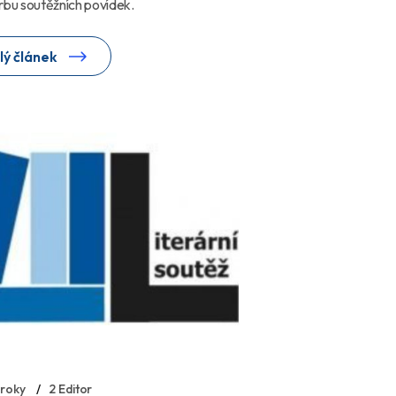
rbu soutěžních povídek.
lý článek
 roky
2 Editor