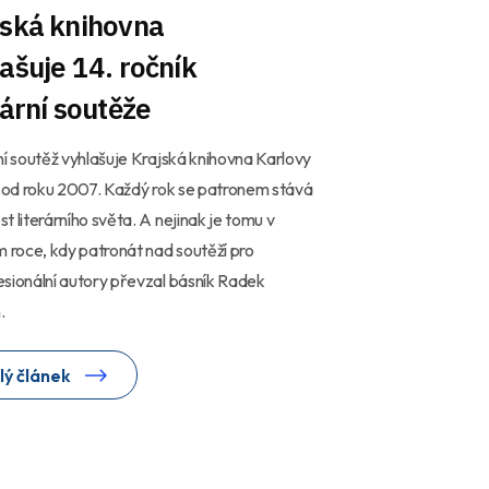
jská knihovna
ašuje 14. ročník
rární soutěže
ní soutěž vyhlašuje Krajská knihovna Karlovy
ž od roku 2007. Každý rok se patronem stává
t literárního světa. A nejinak je tomu v
m roce, kdy patronát nad soutěží pro
sionální autory převzal básník Radek
.
lý článek