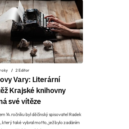
 roky
2 Editor
ovy Vary: Literární
ěž Krajské knihovny
ná své vítěze
m 14. ročníku byl děčínský spisovatel Radek
h, který také vybral motto, jež bylo zadáním