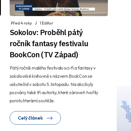
Před 4 roky
1 Editor
Sokolov: Proběhl pátý
ročník fantasy festivalu
BookCon (TV Západ)
Pátý ročník malého festivalu sci-fi a fantasy v
sokolovské knihovně s názvem BookCon se
uskutečnil v sobotu 5. listopadu. Na akci byly
pozvány také tři autorky, které zároveň tvořily
porotu literární soutěže.
Celý článek