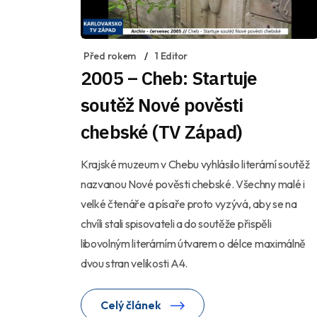
Před rokem
1 Editor
2005 – Cheb: Startuje
soutěž Nové pověsti
chebské (TV Západ)
Krajské muzeum v Chebu vyhlásilo literární soutěž
nazvanou Nové pověsti chebské. Všechny malé i
velké čtenáře a písaře proto vyzývá, aby se na
chvíli stali spisovateli a do soutěže přispěli
libovolným literárním útvarem o délce maximálně
dvou stran velikosti A4.
Celý článek