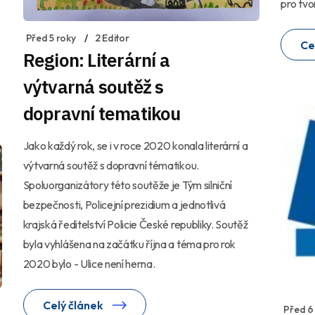
pro tvo
Před 5 roky
2 Editor
Ce
Region: Literární a
výtvarná soutěž s
dopravní tematikou
Jako každý rok, se i v roce 2020 konala literární a
výtvarná soutěž s dopravní tématikou.
Spoluorganizátory této soutěže je Tým silniční
bezpečnosti, Policejní prezidium a jednotlivá
krajská ředitelství Policie České republiky. Soutěž
byla vyhlášena na začátku října a téma pro rok
2020 bylo - Ulice není herna.
Celý článek
Před 6