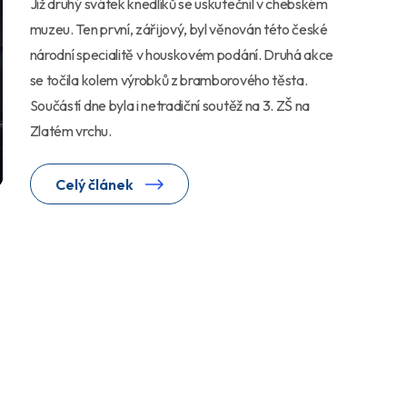
Již druhý svátek knedlíků se uskutečnil v chebském
muzeu. Ten první, zářijový, byl věnován této české
národní specialitě v houskovém podání. Druhá akce
se točila kolem výrobků z bramborového těsta.
Součástí dne byla i netradiční soutěž na 3. ZŠ na
Zlatém vrchu.
Celý článek