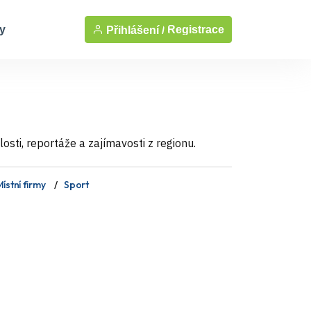
y
Registrace
Přihlášení /
sti, reportáže a zajímavosti z regionu.
ístní firmy
Sport