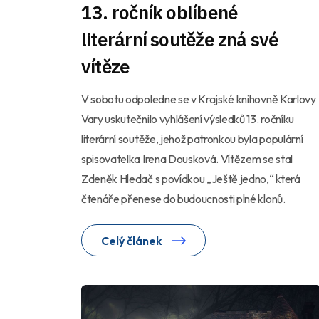
13. ročník oblíbené
literární soutěže zná své
vítěze
V sobotu odpoledne se v Krajské knihovně Karlovy
Vary uskutečnilo vyhlášení výsledků 13. ročníku
literární soutěže, jehož patronkou byla populární
spisovatelka Irena Dousková. Vítězem se stal
Zdeněk Hledač s povídkou „Ještě jedno,“ která
čtenáře přenese do budoucnosti plné klonů.
Celý článek