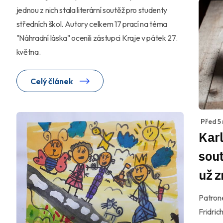
jednou z nich stala literární soutěž pro studenty
středních škol. Autory celkem 17 prací na téma
"Náhradní láska" ocenili zástupci Kraje v pátek 27.
května.
Celý článek
Před 5
Karl
sout
už z
Patrone
Fridric