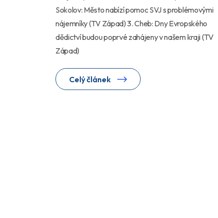
Sokolov: Město nabízí pomoc SVJ s problémovými
nájemníky (TV Západ) 3. Cheb: Dny Evropského
dědictví budou poprvé zahájeny v našem kraji (TV
Západ)
Celý článek