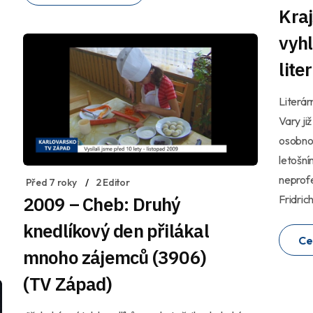
Kra
vyhl
lite
Literár
Vary ji
osobnos
letošní
neprofe
Před 7 roky
2 Editor
Fridrich
2009 – Cheb: Druhý
knedlíkový den přilákal
Ce
mnoho zájemců (3906)
(TV Západ)