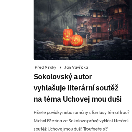
Před 9 roky
Jan Vavřička
Sokolovský autor
vyhlašuje literární soutěž
na téma Uchovej mou duši
Píšete povídky nebo romány s fantasy tématikou?
Michal Březina ze Sokolova právě vyhlásil literární
soutěž Uchovej mou duši! Troufnete si?