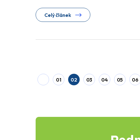
Celý článek
01
02
03
04
05
06