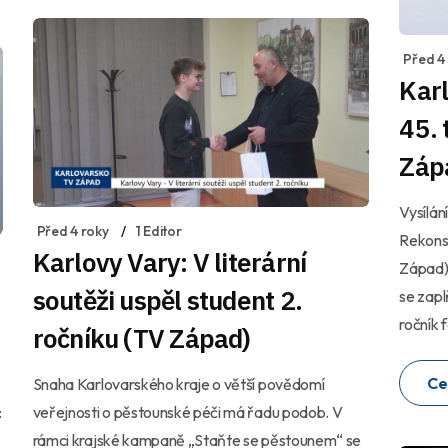
Před 4
Karl
45.
Záp
Vysílání
Před 4 roky
1 Editor
Rekons
Karlovy Vary: V literární
Západ) 
soutěži uspěl student 2.
se zapl
ročník 
ročníku (TV Západ)
Ce
Snaha Karlovarského kraje o větší povědomí
:
veřejnosti o pěstounské péči má řadu podob. V
rámci krajské kampaně „Staňte se pěstounem“ se