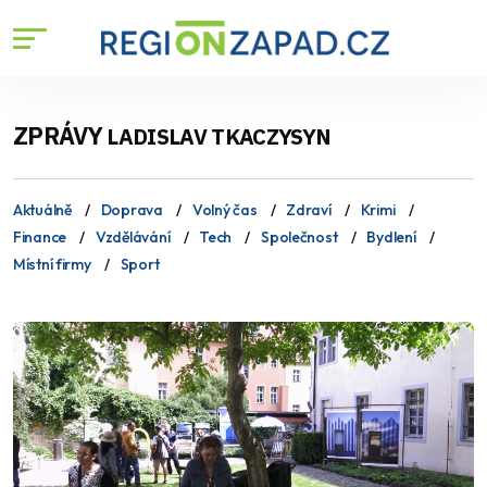
ZPRÁVY
LADISLAV TKACZYSYN
Aktuálně
Doprava
Volný čas
Zdraví
Krimi
Finance
Vzdělávání
Tech
Společnost
Bydlení
Místní firmy
Sport