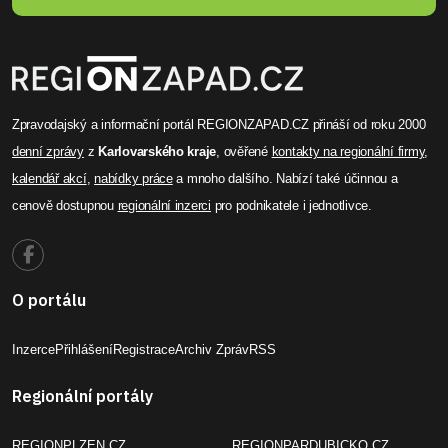
Zpravodajský a informační portál REGIONZAPAD.CZ přináší od roku 2000
denní zprávy
z
Karlovarského kraje
, ověřené
kontakty na regionální firmy
,
kalendář akcí
,
nabídky práce
a mnoho dalšího. Nabízí také účinnou a
cenově dostupnou
regionální inzerci
pro podnikatele i jednotlivce.
O portálu
Inzerce
Přihlášení
Registrace
Archiv Zpráv
RSS
Regionální portály
REGIONPLZEN.CZ
REGIONPARDUBICKO.CZ