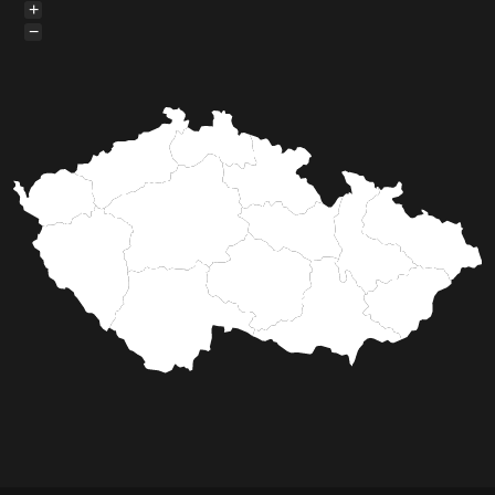
1997 - 2026 © UNIWEB s.r.o. | Všechna práva vyhrazena |
GDPR
|
VOP
|
RSS
Rozmnožování a užití obsahu, včetně automatizované analýzy, je bez souhlasu