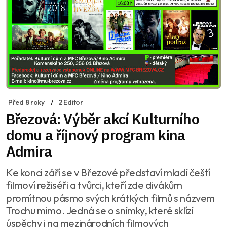
Před 8 roky
2 Editor
Březová: Výběr akcí Kulturního
domu a říjnový program kina
Admira
Ke konci září se v Březové představí mladí čeští
filmoví režiséři a tvůrci, kteří zde divákům
promítnou pásmo svých krátkých filmů s názvem
Trochu mimo. Jedná se o snímky, které sklízí
úspěchy i na mezinárodních filmových