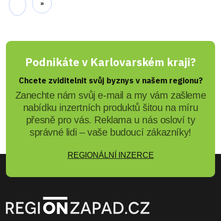
Podnikáte v Karlovarském kraji?
Chcete zviditelnit svůj byznys v našem regionu?
Zanechte nám svůj e-mail a my vám zašleme
nabídku inzertních produktů šitou na míru
přesně pro vás. Reklama u nás osloví ty
správné lidi – vaše budoucí zákazníky!
REGIONÁLNÍ INZERCE
Zpravodajský a informační portál REGIONZAPAD.CZ přináší od roku 2000
denní zprávy
z
Karlovarského kraje
, ověřené
kontakty na regionální firmy
,