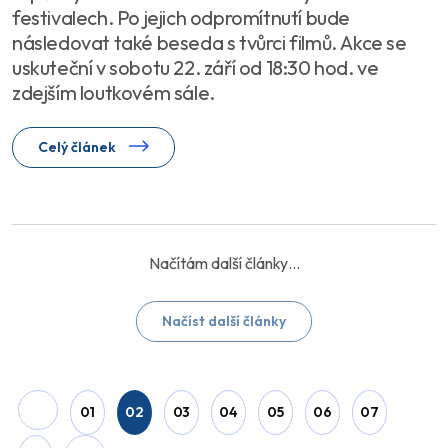
festivalech. Po jejich odpromítnutí bude
následovat také beseda s tvůrci filmů. Akce se
uskuteční v sobotu 22. září od 18:30 hod. ve
zdejším loutkovém sále.
Celý článek
Načíst další články
01
02
03
04
05
06
07
»