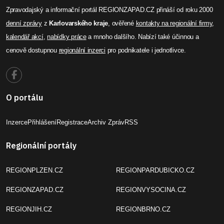
kalendář akcí
,
nabídky práce
a mnoho dalšího. Nabízí také účinnou a
cenově dostupnou
regionální inzerci
pro podnikatele i jednotlivce.
O portálu
Inzerce
Přihlášení
Registrace
Archiv Zpráv
RSS
Regionální portály
REGIONPLZEN.CZ
REGIONPARDUBICKO.CZ
REGIONZAPAD.CZ
REGIONVYSOCINA.CZ
REGIONJIH.CZ
REGIONBRNO.CZ
REGIONPRAHA.CZ
REGIONZLIN.CZ
REGIONUSTI.CZ
REGIONOLOMOUC.CZ