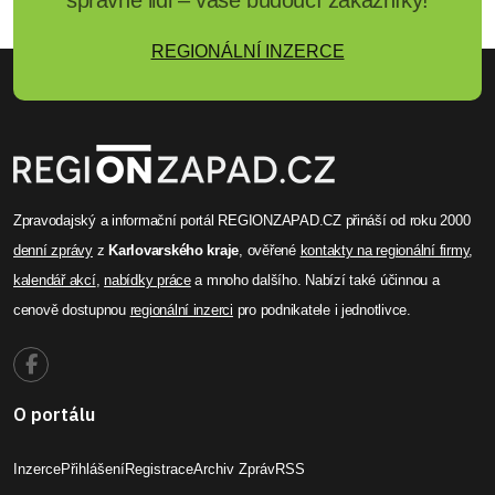
REGIONÁLNÍ INZERCE
Zpravodajský a informační portál REGIONZAPAD.CZ přináší od roku 2000
denní zprávy
z
Karlovarského kraje
, ověřené
kontakty na regionální firmy
,
kalendář akcí
,
nabídky práce
a mnoho dalšího. Nabízí také účinnou a
cenově dostupnou
regionální inzerci
pro podnikatele i jednotlivce.
O portálu
Inzerce
Přihlášení
Registrace
Archiv Zpráv
RSS