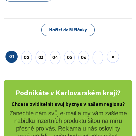
Načíst další články
01
»
02
03
04
05
06
Podnikáte v Karlovarském kraji?
Chcete zviditelnit svůj byznys v našem regionu?
Zanechte nám svůj e-mail a my vám zašleme
nabídku inzertních produktů šitou na míru
přesně pro vás. Reklama u nás osloví ty
správné lidi – vaše budoucí zákazníky!