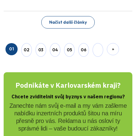
Načíst další články
01
»
02
03
04
05
06
Podnikáte v Karlovarském kraji?
Chcete zviditelnit svůj byznys v našem regionu?
Zanechte nám svůj e-mail a my vám zašleme
nabídku inzertních produktů šitou na míru
přesně pro vás. Reklama u nás osloví ty
správné lidi – vaše budoucí zákazníky!