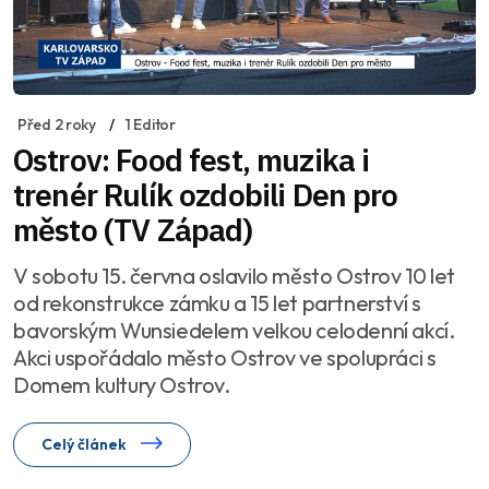
Před 2 roky
1 Editor
Ostrov: Food fest, muzika i
trenér Rulík ozdobili Den pro
město (TV Západ)
V sobotu 15. června oslavilo město Ostrov 10 let
od rekonstrukce zámku a 15 let partnerství s
bavorským Wunsiedelem velkou celodenní akcí.
Akci uspořádalo město Ostrov ve spolupráci s
Domem kultury Ostrov.
Celý článek