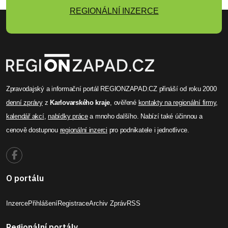
REGIONÁLNÍ INZERCE
Zpravodajský a informační portál REGIONZAPAD.CZ přináší od roku 2000
denní zprávy
z
Karlovarského kraje
, ověřené
kontakty na regionální firmy
,
kalendář akcí
,
nabídky práce
a mnoho dalšího. Nabízí také účinnou a
cenově dostupnou
regionální inzerci
pro podnikatele i jednotlivce.
O portálu
Inzerce
Přihlášení
Registrace
Archiv Zpráv
RSS
Regionální portály