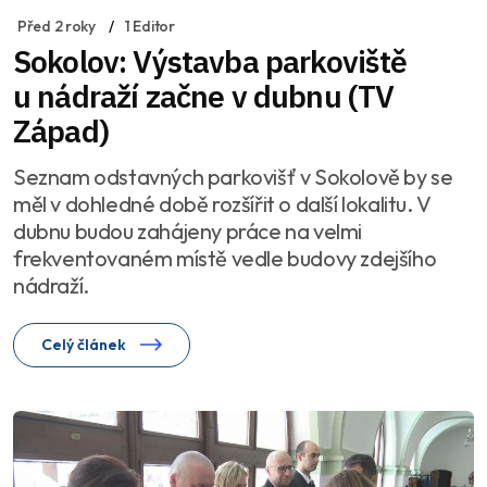
Před 2 roky
1 Editor
Sokolov: Výstavba parkoviště
u nádraží začne v dubnu (TV
Západ)
Seznam odstavných parkovišť v Sokolově by se
měl v dohledné době rozšířit o další lokalitu. V
dubnu budou zahájeny práce na velmi
frekventovaném místě vedle budovy zdejšího
nádraží.
Celý článek