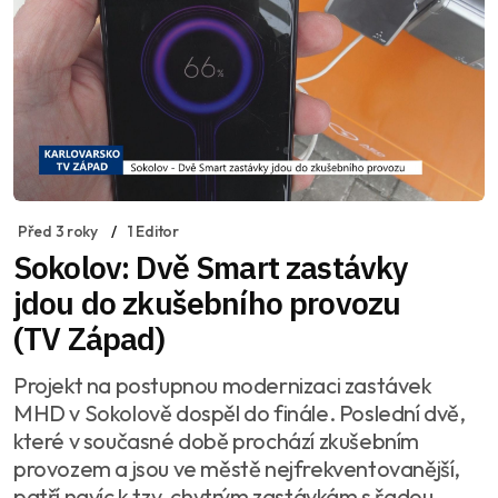
Před 3 roky
1 Editor
Sokolov: Dvě Smart zastávky
jdou do zkušebního provozu
(TV Západ)
Projekt na postupnou modernizaci zastávek
MHD v Sokolově dospěl do finále. Poslední dvě,
které v současné době prochází zkušebním
provozem a jsou ve městě nejfrekventovanější,
patří navíc k tzv. chytrým zastávkám s řadou