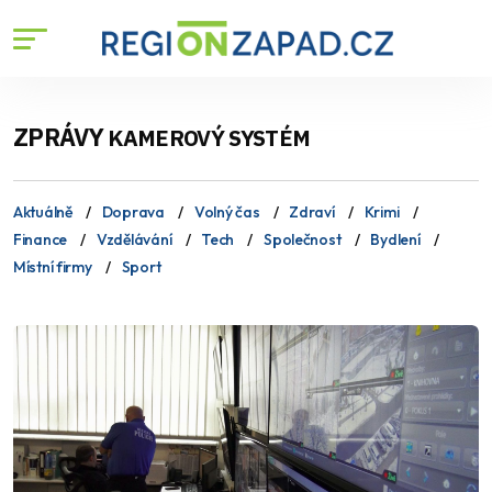
ZPRÁVY
KAMEROVÝ SYSTÉM
Aktuálně
Doprava
Volný čas
Zdraví
Krimi
Finance
Vzdělávání
Tech
Společnost
Bydlení
Místní firmy
Sport