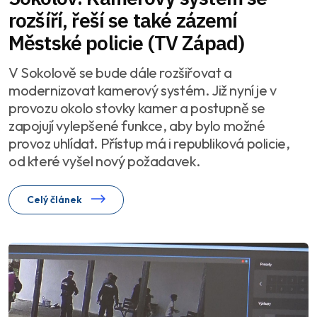
rozšíří, řeší se také zázemí
Městské policie (TV Západ)
V Sokolově se bude dále rozšiřovat a
modernizovat kamerový systém. Již nyní je v
provozu okolo stovky kamer a postupně se
zapojují vylepšené funkce, aby bylo možné
provoz uhlídat. Přístup má i republiková policie,
od které vyšel nový požadavek.
Celý článek