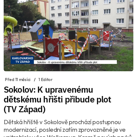
Před 11 měsíci
1 Editor
Sokolov: K upravenému
dětskému hřišti přibude plot
(TV Západ)
Dětská hřiště v Sokolově prochází postupnou
modernizací, poslední zatím zprovozněné je ve