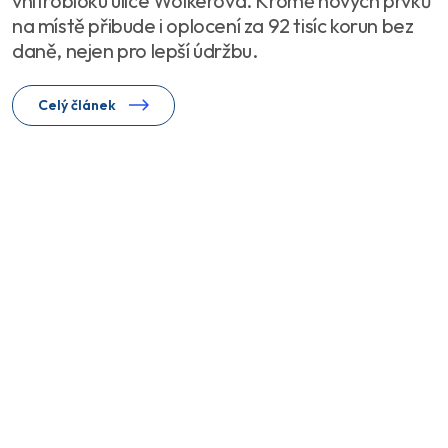
vnitrobloku ulice Wolkerova. Kromě nových prvků
na místě přibude i oplocení za 92 tisíc korun bez
daně, nejen pro lepší údržbu.
Celý článek