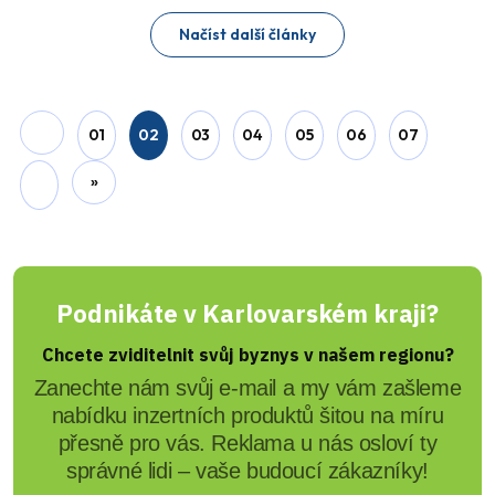
Před 3 roky
1 Editor
Karlovarský kraj: Zprávy 10.
týdne 2023 (TV Západ)