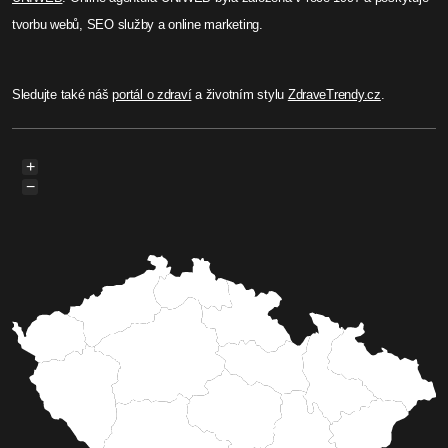
systém pomohl k dopadení 10
pachatelů (TV Západ)