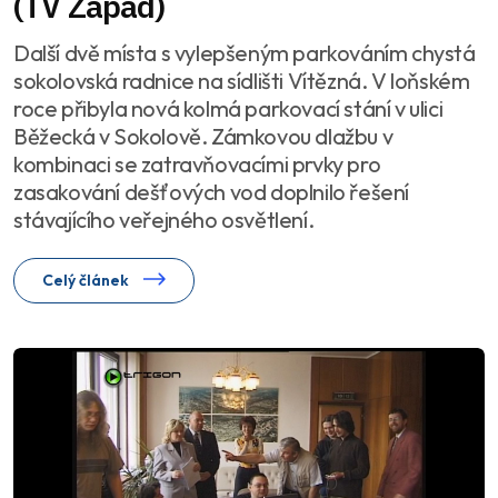
(TV Západ)
Další dvě místa s vylepšeným parkováním chystá
sokolovská radnice na sídlišti Vítězná. V loňském
roce přibyla nová kolmá parkovací stání v ulici
Běžecká v Sokolově. Zámkovou dlažbu v
kombinaci se zatravňovacími prvky pro
zasakování dešťových vod doplnilo řešení
stávajícího veřejného osvětlení.
Celý článek