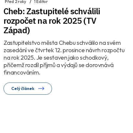
Před 2 roky
1 Editor
Cheb: Zastupitelé schválili
rozpočet na rok 2025 (TV
Západ)
Zastupitelstvo města Chebu schválilo na svém
zasedání ve čtvrtek 12. prosince návrh rozpočtu
na rok 2025. Je sestaven jako schodkový,
přičemž rozdíl příjmů a výdajů se dorovnává
financováním.
Celý článek