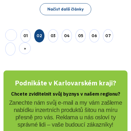
Načíst další články
01
02
03
04
05
06
07
»
Podnikáte v Karlovarském kraji?
Chcete zviditelnit svůj byznys v našem regionu?
Zanechte nám svůj e-mail a my vám zašleme
nabídku inzertních produktů šitou na míru
přesně pro vás. Reklama u nás osloví ty
správné lidi – vaše budoucí zákazníky!