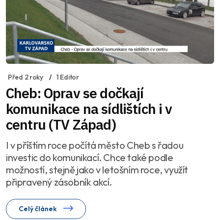
Před 2 roky
1 Editor
Cheb: Oprav se dočkají
komunikace na sídlištích i v
centru (TV Západ)
I v příštím roce počítá město Cheb s řadou
investic do komunikací. Chce také podle
možností, stejně jako v letošním roce, využít
připravený zásobník akcí.
Celý článek