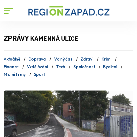
ZPRÁVY
KAMENNÁ ULICE
Aktuálně
Doprava
Volný čas
Zdraví
Krimi
Finance
Vzdělávání
Tech
Společnost
Bydlení
Místní firmy
Sport