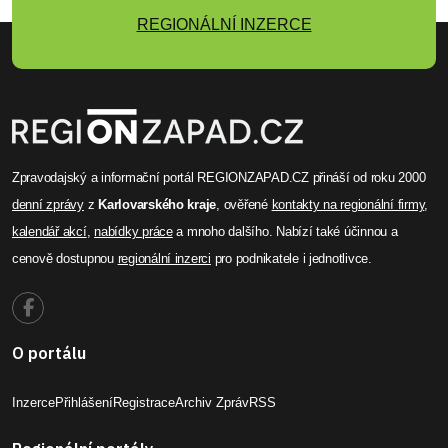
REGIONÁLNÍ INZERCE
Zpravodajský a informační portál REGIONZAPAD.CZ přináší od roku 2000
denní zprávy
z
Karlovarského kraje
, ověřené
kontakty na regionální firmy
,
kalendář akcí
,
nabídky práce
a mnoho dalšího. Nabízí také účinnou a
cenově dostupnou
regionální inzerci
pro podnikatele i jednotlivce.
O portálu
Inzerce
Přihlášení
Registrace
Archiv Zpráv
RSS