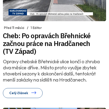
Před 11 měsíci
1 Editor
Cheb: Po opravách Břehnické
začnou práce na Hradčanech
(TV Západ)
Opravy chebské Břehnické ulice končí o zhruba
dva měsíce dříve. Město proto využije zbytek
stavební sezony k dokončení další, tentokrát
menší zakázky na sídlišti na Hradčanech.
Celý článek