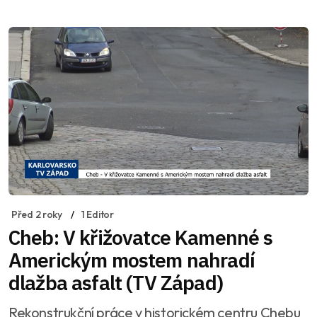
Před 2 roky
1 Editor
Cheb: V křižovatce Kamenné s
Americkým mostem nahradí
dlažba asfalt (TV Západ)
Rekonstrukční práce v historickém centru Chebu