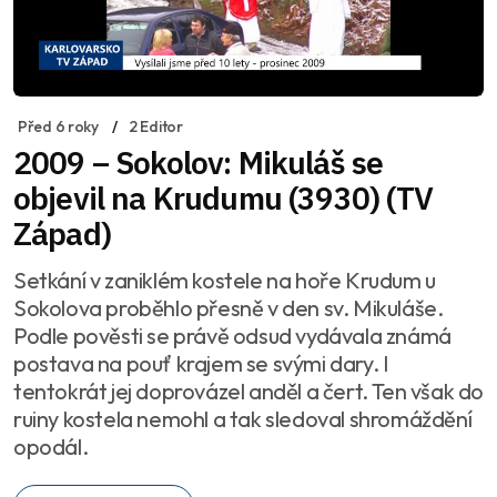
Před 6 roky
2 Editor
2009 – Sokolov: Mikuláš se
objevil na Krudumu (3930) (TV
Západ)
Setkání v zaniklém kostele na hoře Krudum u
Sokolova proběhlo přesně v den sv. Mikuláše.
Podle pověsti se právě odsud vydávala známá
postava na pouť krajem se svými dary. I
tentokrát jej doprovázel anděl a čert. Ten však do
ruiny kostela nemohl a tak sledoval shromáždění
opodál.