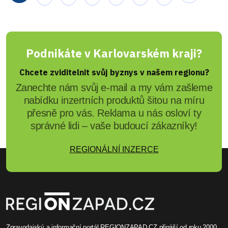
Podnikáte v Karlovarském kraji?
Chcete zviditelnit svůj byznys v našem regionu?
Zanechte nám svůj e-mail a my vám zašleme
nabídku inzertních produktů šitou na míru
přesně pro vás. Reklama u nás osloví ty
správné lidi – vaše budoucí zákazníky!
REGIONÁLNÍ INZERCE
Zpravodajský a informační portál REGIONZAPAD.CZ přináší od roku 2000