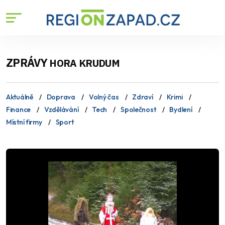
ZPRÁVY
HORA KRUDUM
Aktuálně
Doprava
Volný čas
Zdraví
Krimi
Finance
Vzdělávání
Tech
Společnost
Bydlení
Místní firmy
Sport