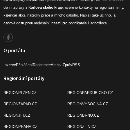
denní zprávy
z
Karlovarského kraje
, ověřené
kontakty na regionální firmy
,
kalendář akcí
,
nabídky práce
a mnoho dalšího. Nabízí také účinnou a
cenově dostupnou
regionální inzerci
pro podnikatele i jednotlivce.
O portálu
Inzerce
Přihlášení
Registrace
Archiv Zpráv
RSS
Regionální portály
REGIONPLZEN.CZ
REGIONPARDUBICKO.CZ
REGIONZAPAD.CZ
REGIONVYSOCINA.CZ
REGIONJIH.CZ
REGIONBRNO.CZ
REGIONPRAHA.CZ
REGIONZLIN.CZ