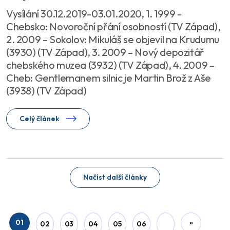
Vysílání 30.12.2019-03.01.2020, 1. 1999 -
Chebsko: Novoroční přání osobností (TV Západ),
2. 2009 – Sokolov: Mikuláš se objevil na Krudumu
(3930) (TV Západ), 3. 2009 – Nový depozitář
chebského muzea (3932) (TV Západ), 4. 2009 –
Cheb: Gentlemanem silnic je Martin Brož z Aše
(3938) (TV Západ)
Celý článek
Načíst další články
01
»
02
03
04
05
06