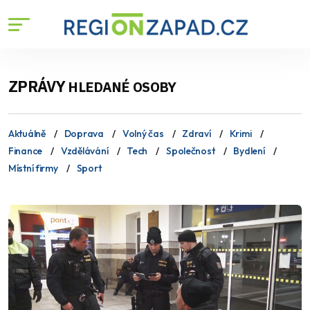
ZPRÁVY
HLEDANÉ OSOBY
Aktuálně
Doprava
Volný čas
Zdraví
Krimi
Finance
Vzdělávání
Tech
Společnost
Bydlení
Místní firmy
Sport