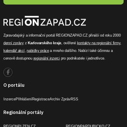
Zpravodajský a informační portál REGIONZAPAD.CZ přináší od roku 2000
denní zprávy
z
Karlovarského kraje
, ověřené
kontakty na regionální firmy
,
kalendář akcí
,
nabídky práce
a mnoho dalšího. Nabízí také účinnou a
cenově dostupnou
regionální inzerci
pro podnikatele i jednotlivce.
O portálu
Inzerce
Přihlášení
Registrace
Archiv Zpráv
RSS
Regionální portály
REGIONPLZEN.CZ
REGIONPARDUBICKO.CZ