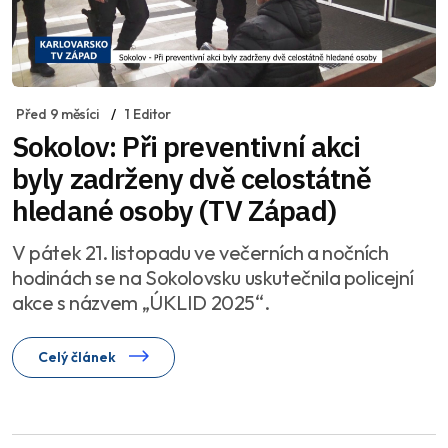
Před 9 měsíci
1 Editor
Sokolov: Při preventivní akci
byly zadrženy dvě celostátně
hledané osoby (TV Západ)
V pátek 21. listopadu ve večerních a nočních
hodinách se na Sokolovsku uskutečnila policejní
akce s názvem „ÚKLID 2025“.
Celý článek