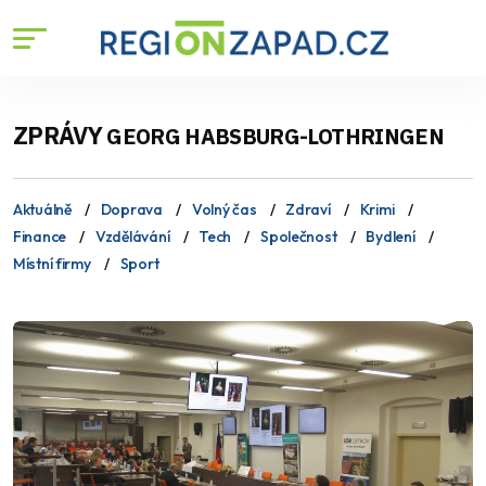
ZPRÁVY
GEORG HABSBURG-LOTHRINGEN
Aktuálně
Doprava
Volný čas
Zdraví
Krimi
Finance
Vzdělávání
Tech
Společnost
Bydlení
Místní firmy
Sport