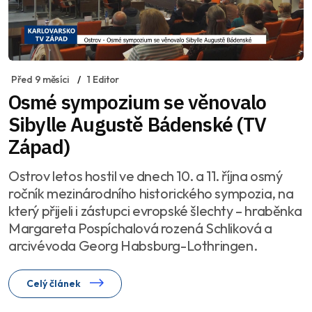
Před 9 měsíci
1 Editor
Osmé sympozium se věnovalo
Sibylle Augustě Bádenské (TV
Západ)
Ostrov letos hostil ve dnech 10. a 11. října osmý
ročník mezinárodního historického sympozia, na
který přijeli i zástupci evropské šlechty – hraběnka
Margareta Pospíchalová rozená Schliková a
arcivévoda Georg Habsburg-Lothringen.
Celý článek