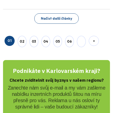
Načíst další články
01
»
02
03
04
05
06
Podnikáte v Karlovarském kraji?
Chcete zviditelnit svůj byznys v našem regionu?
Zanechte nám svůj e-mail a my vám zašleme
nabídku inzertních produktů šitou na míru
přesně pro vás. Reklama u nás osloví ty
správné lidi – vaše budoucí zákazníky!