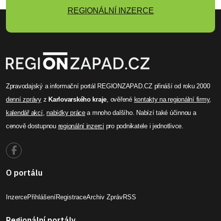
REGIONÁLNÍ INZERCE
Zpravodajský a informační portál REGIONZAPAD.CZ přináší od roku 2000
denní zprávy
z
Karlovarského kraje
, ověřené
kontakty na regionální firmy
,
kalendář akcí
,
nabídky práce
a mnoho dalšího. Nabízí také účinnou a
cenově dostupnou
regionální inzerci
pro podnikatele i jednotlivce.
O portálu
Inzerce
Přihlášení
Registrace
Archiv Zpráv
RSS
Regionální portály