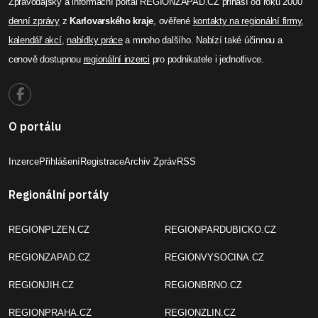
Zpravodajský a informační portál REGIONZAPAD.CZ přináší od roku 2000
denní zprávy
z
Karlovarského kraje
, ověřené
kontakty na regionální firmy
,
kalendář akcí
,
nabídky práce
a mnoho dalšího. Nabízí také účinnou a
cenově dostupnou
regionální inzerci
pro podnikatele i jednotlivce.
O portálu
Inzerce
Přihlášení
Registrace
Archiv Zpráv
RSS
Regionální portály
REGIONPLZEN.CZ
REGIONPARDUBICKO.CZ
REGIONZAPAD.CZ
REGIONVYSOCINA.CZ
REGIONJIH.CZ
REGIONBRNO.CZ
REGIONPRAHA.CZ
REGIONZLIN.CZ