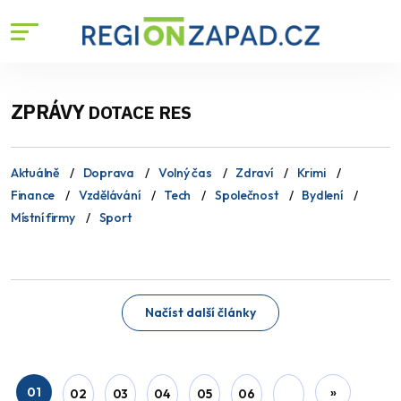
ZPRÁVY
DOTACE RES
Aktuálně
Doprava
Volný čas
Zdraví
Krimi
Finance
Vzdělávání
Tech
Společnost
Bydlení
Místní firmy
Sport
Načíst další články
01
»
02
03
04
05
06