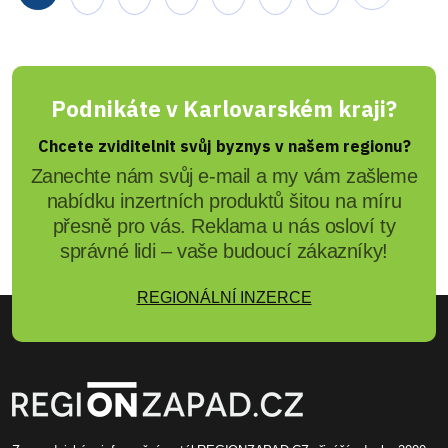
Podnikáte v Karlovarském kraji?
Chcete zviditelnit svůj byznys v našem regionu?
Zanechte nám svůj e-mail a my vám zašleme
nabídku inzertních produktů šitou na míru
přesně pro vás. Reklama u nás osloví ty
správné lidi – vaše budoucí zákazníky!
REGIONÁLNÍ INZERCE