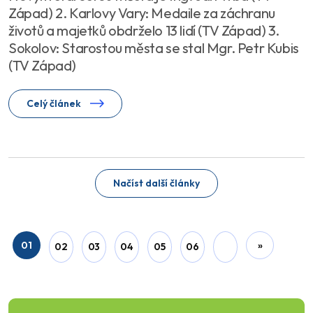
Západ) 2. Karlovy Vary: Medaile za záchranu
životů a majetků obdrželo 13 lidí (TV Západ) 3.
Sokolov: Starostou města se stal Mgr. Petr Kubis
(TV Západ)
Celý článek
Načíst další články
01
»
02
03
04
05
06