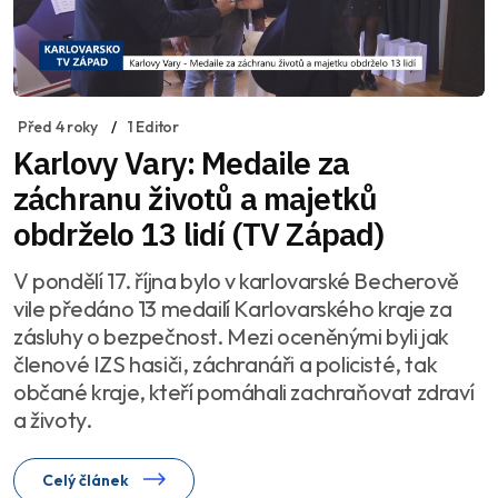
Před 4 roky
1 Editor
Karlovy Vary: Medaile za
záchranu životů a majetků
obdrželo 13 lidí (TV Západ)
V pondělí 17. října bylo v karlovarské Becherově
vile předáno 13 medailí Karlovarského kraje za
zásluhy o bezpečnost. Mezi oceněnými byli jak
členové IZS hasiči, záchranáři a policisté, tak
občané kraje, kteří pomáhali zachraňovat zdraví
a životy.
Celý článek