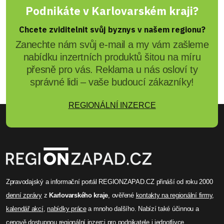
Podnikáte v Karlovarském kraji?
Chcete zviditelnit svůj byznys v našem regionu?
Zanechte nám svůj e-mail a my vám zašleme
nabídku inzertních produktů šitou na míru
přesně pro vás. Reklama u nás osloví ty
správné lidi – vaše budoucí zákazníky!
REGIONÁLNÍ INZERCE
Zpravodajský a informační portál REGIONZAPAD.CZ přináší od roku 2000
denní zprávy
z
Karlovarského kraje
, ověřené
kontakty na regionální firmy
,
kalendář akcí
,
nabídky práce
a mnoho dalšího. Nabízí také účinnou a
cenově dostupnou
regionální inzerci
pro podnikatele i jednotlivce.