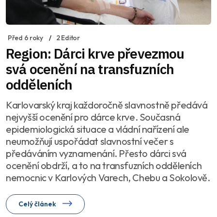
Před 6 roky
2 Editor
Region: Dárci krve převezmou
svá ocenění na transfuzních
odděleních
Karlovarský kraj každoročně slavnostně předává
nejvyšší ocenění pro dárce krve. Současná
epidemiologická situace a vládní nařízení ale
neumožňují uspořádat slavnostní večer s
předáváním vyznamenání. Přesto dárci svá
ocenění obdrží, a to na transfuzních odděleních
nemocnic v Karlových Varech, Chebu a Sokolově.
Celý článek