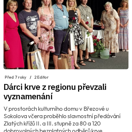
Před 7 roky
2 Editor
Dárci krve z regionu převzali
vyznamenání
V prostorách kulturního domu v Březové u
Sokolova včera proběhlo slavnostní předávání
Zlatých křížů II. a III. stupně za 80 a 120
dobrovolných bezplatných odběrů krve.