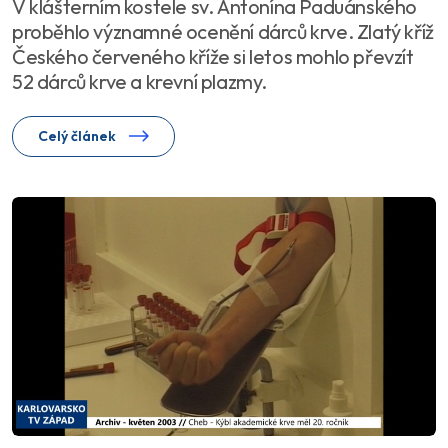
V klášterním kostele sv. Antonína Paduánského
proběhlo významné ocenění dárců krve. Zlatý kříž
Českého červeného kříže si letos mohlo převzít
52 dárců krve a krevní plazmy.
Celý článek