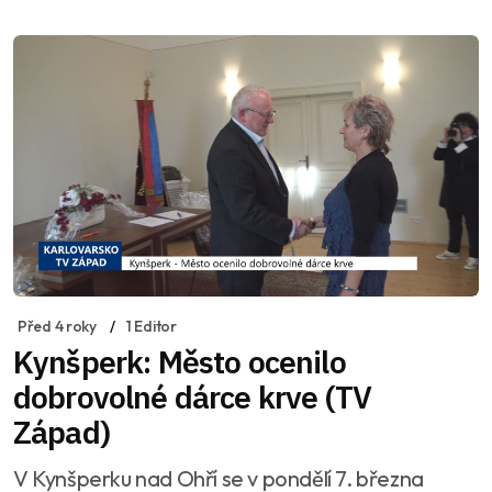
Před 4 roky
1 Editor
Kynšperk: Město ocenilo
dobrovolné dárce krve (TV
Západ)
V Kynšperku nad Ohří se v pondělí 7. března