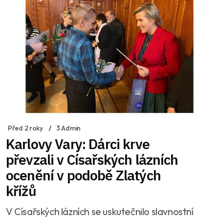
Před 2 roky
3 Admin
Karlovy Vary: Dárci krve
převzali v Císařských lázních
ocenění v podobě Zlatých
křížů
V Císařských lázních se uskutečnilo slavnostní