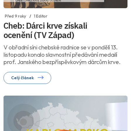
Před 9 roky
1 Editor
Cheb: Dárci krve získali
ocenění (TV Západ)
V obřadní síni chebské radnice se v pondělí 13.
listopadu konalo slavnostní předávání medailí
prof. Janského bezpříspěvkovým dárcům krve.
Celý článek