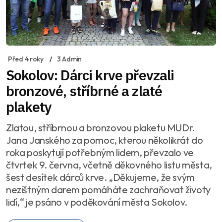
Před 4 roky
3 Admin
Sokolov: Dárci krve převzali
bronzové, stříbrné a zlaté
plakety
Zlatou, stříbrnou a bronzovou plaketu MUDr.
Jana Janského za pomoc, kterou několikrát do
roka poskytují potřebným lidem, převzalo ve
čtvrtek 9. června, včetně děkovného listu města,
šest desítek dárců krve. „Děkujeme, že svým
nezištným darem pomáháte zachraňovat životy
lidí,“ je psáno v poděkování města Sokolov.