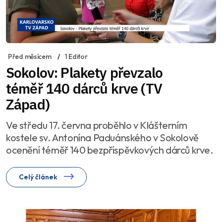
Před měsícem
1 Editor
Sokolov: Plakety převzalo
téměř 140 dárců krve (TV
Západ)
Ve středu 17. června proběhlo v Klášterním
kostele sv. Antonína Paduánského v Sokolově
ocenění téměř 140 bezpříspěvkových dárců krve.
Celý článek