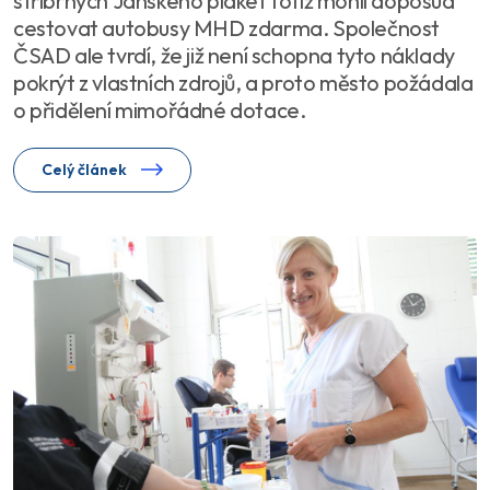
stříbrných Jánského plaket totiž mohli doposud
cestovat autobusy MHD zdarma. Společnost
ČSAD ale tvrdí, že již není schopna tyto náklady
pokrýt z vlastních zdrojů, a proto město požádala
o přidělení mimořádné dotace.
Celý článek