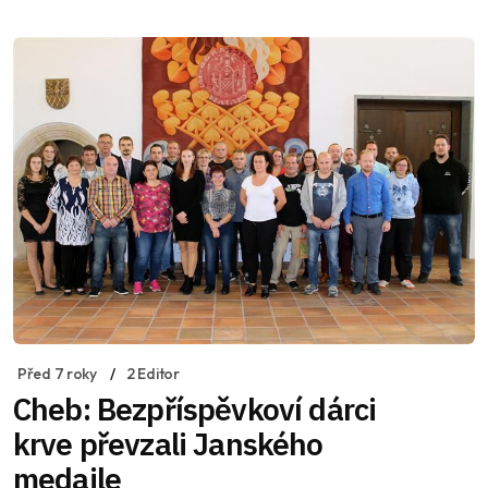
Před 7 roky
2 Editor
Cheb: Bezpříspěvkoví dárci
krve převzali Janského
medaile