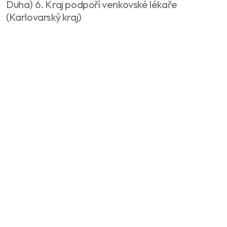
Duha) 6. Kraj podpoří venkovské lékaře
(Karlovarský kraj)
Celý článek
Načíst další články
02
01
Podnikáte v Karlovarském kraji?
Chcete zviditelnit svůj byznys v našem regionu?