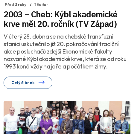
Před 3 roky
1 Editor
2003 – Cheb: Kýbl akademické
krve měl 20. ročník (TV Západ)
V úterý 28. dubna se na chebské transfuzní
stanici uskutečnilo již 20. pokračování tradiční
akce posluchačů zdejší Ekonomické fakulty
nazvané Kýbl akademické krve, která se od roku
1993 koná vždy na jaře a počátkem zimy.
Celý článek