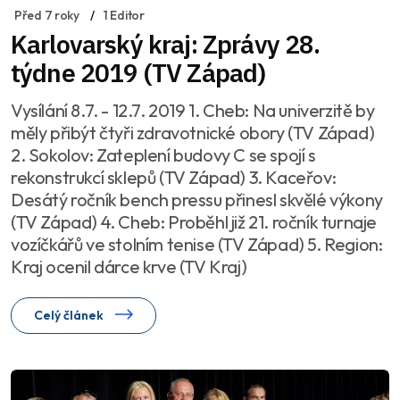
Před 7 roky
1 Editor
Karlovarský kraj: Zprávy 28.
týdne 2019 (TV Západ)
Vysílání 8.7. - 12.7. 2019 1. Cheb: Na univerzitě by
měly přibýt čtyři zdravotnické obory (TV Západ)
2. Sokolov: Zateplení budovy C se spojí s
rekonstrukcí sklepů (TV Západ) 3. Kaceřov:
Desátý ročník bench pressu přinesl skvělé výkony
(TV Západ) 4. Cheb: Proběhl již 21. ročník turnaje
vozíčkářů ve stolním tenise (TV Západ) 5. Region:
Kraj ocenil dárce krve (TV Kraj)
Celý článek