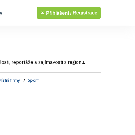
y
Registrace
Přihlášení /
sti, reportáže a zajímavosti z regionu.
ístní firmy
Sport