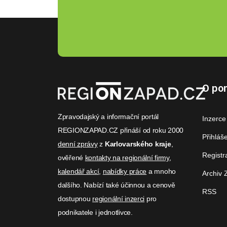
O por
Zpravodajský a informační portál
Inzerce
REGIONZAPAD.CZ přináší od roku 2000
Přihláš
denní zprávy
z
Karlovarského kraje
,
Registr
ověřené
kontakty na regionální firmy
,
kalendář akcí
,
nabídky práce
a mnoho
Archiv 
dalšího. Nabízí také účinnou a cenově
RSS
dostupnou
regionální inzerci
pro
podnikatele i jednotlivce.