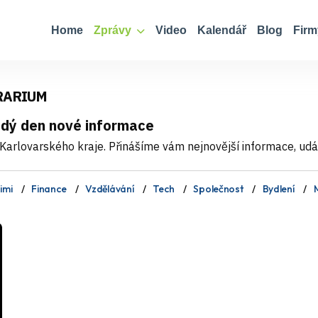
Home
Zprávy
Video
Kalendář
Blog
Firm
RARIUM
ždý den nové informace
Karlovarského kraje. Přinášíme vám nejnovější informace, událo
imi
Finance
Vzdělávání
Tech
Společnost
Bydlení
M