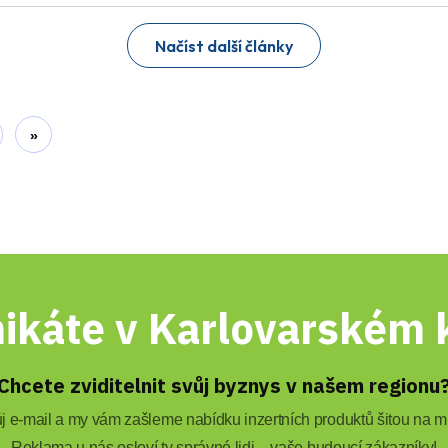
Načíst další články
»
ikáte v Karlovarském k
Chcete zviditelnit svůj byznys v našem regionu
 e-mail a my vám zašleme nabídku inzertních produktů šitou na mí
Reklama u nás osloví ty správné lidi – vaše budoucí zákazníky!