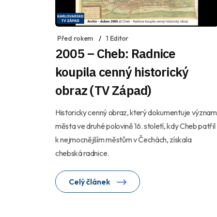
Před rokem
1 Editor
2005 – Cheb: Radnice
koupila cenný historický
obraz (TV Západ)
Historicky cenný obraz, který dokumentuje význam
města ve druhé polovině 16. století, kdy Cheb patřil
k nejmocnějším městům v Čechách, získala
chebská radnice.
Celý článek