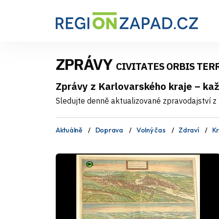
ZPRÁVY
CIVITATES ORBIS TER
Zprávy z Karlovarského kraje – ka
Sledujte denně aktualizované zpravodajství z 
Aktuálně
Doprava
Volný čas
Zdraví
Kr