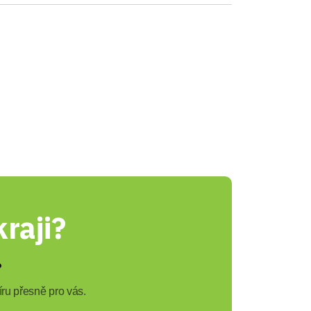
raji?
?
ru přesně pro vás.