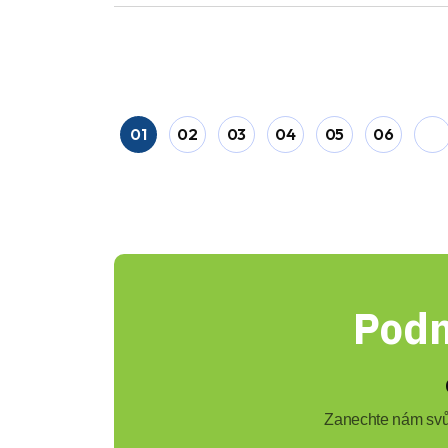
01
02
03
04
05
06
Podn
Zanechte nám svůj