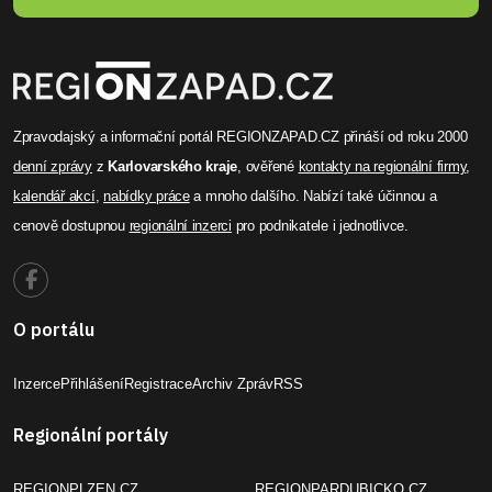
Zpravodajský a informační portál REGIONZAPAD.CZ přináší od roku 2000
denní zprávy
z
Karlovarského kraje
, ověřené
kontakty na regionální firmy
,
kalendář akcí
,
nabídky práce
a mnoho dalšího. Nabízí také účinnou a
cenově dostupnou
regionální inzerci
pro podnikatele i jednotlivce.
O portálu
Inzerce
Přihlášení
Registrace
Archiv Zpráv
RSS
Regionální portály
REGIONPLZEN.CZ
REGIONPARDUBICKO.CZ