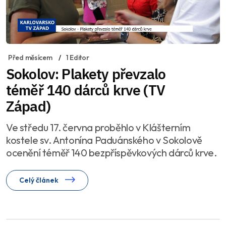
Před měsícem
1 Editor
Sokolov: Plakety převzalo
téměř 140 dárců krve (TV
Západ)
Ve středu 17. června proběhlo v Klášterním
kostele sv. Antonína Paduánského v Sokolově
ocenění téměř 140 bezpříspěvkových dárců krve.
Celý článek